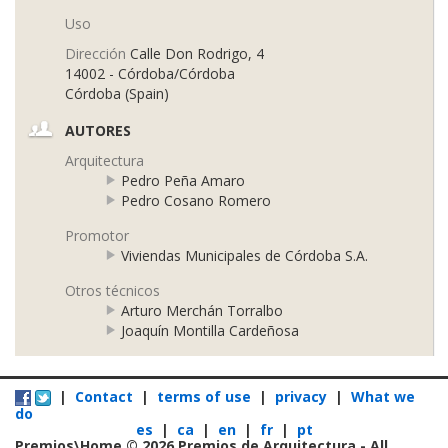
Uso
Dirección
Calle Don Rodrigo, 4
14002 - Córdoba/Córdoba
Córdoba (Spain)
AUTORES
Arquitectura
Pedro Peña Amaro
Pedro Cosano Romero
Promotor
Viviendas Municipales de Córdoba S.A.
Otros técnicos
Arturo Merchán Torralbo
Joaquín Montilla Cardeñosa
|
Contact
|
terms of use
|
privacy
|
What we
do
es
|
ca
|
en
|
fr
|
pt
Premios\Home © 2026 Premios de Arquitectura - All