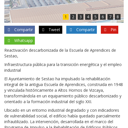
1
2
3
4
5
6
7
8
Compartir
Tweet
Compartir
Pin
Whatsapp
Reactivación descarbonizada de la Escuela de Aprendices de
Sestao,
Infraestructura pública para la transición energética y el empleo
industrial
El Ayuntamiento de Sestao ha impulsado la rehabilitación
integral de la antigua Escuela de Aprendices, construida en 1948
y vinculada históricamente a Altos Hornos de Vizcaya,
transformándola en un equipamiento público descarbonizado y
orientado a la formación industrial del siglo XXI.
Ubicado en un entorno industrial degradado y con indicadores
de vulnerabilidad social, el edificio había quedado parcialmente
infrautilizado. La intervención, desarrollada en el marco del
Programa de Impulso a la Rehabilitación de Edificios Públicos