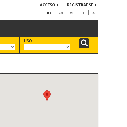
ACCESO
REGISTRARSE
es
ca
en
fr
pt
USO