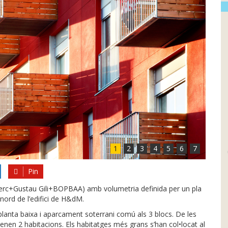
1
2
3
4
5
6
7
Pin
eclerc+Gustau Gili+BOPBAA) amb volumetria definida per un pla
 nord de l’edifici de H&dM.
 planta baixa i aparcament soterrani comú als 3 blocs. De les
tenen 2 habitacions. Els habitatges més grans s’han col•locat al