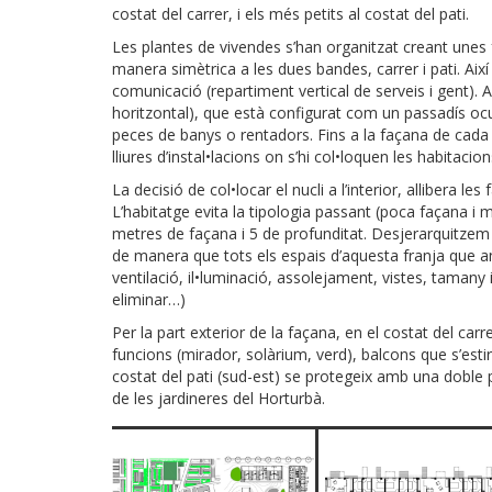
costat del carrer, i els més petits al costat del pati.
Les plantes de vivendes s’han organitzat creant unes
manera simètrica a les dues bandes, carrer i pati. Així 
comunicació (repartiment vertical de serveis i gent). A
horitzontal), que està configurat com un passadís ocupa
peces de banys o rentadors. Fins a la façana de cada
lliures d’instal•lacions on s’hi col•loquen les habitacion
La decisió de col•locar el nucli a l’interior, allibera l
L’habitatge evita la tipologia passant (poca façana i m
metres de façana i 5 de profunditat. Desjerarquitzem l
de manera que tots els espais d’aquesta franja que 
ventilació, il•luminació, assolejament, vistes, tamany 
eliminar…)
Per la part exterior de la façana, en el costat del carr
funcions (mirador, solàrium, verd), balcons que s’estir
costat del pati (sud-est) se protegeix amb una doble p
de les jardineres del Horturbà.