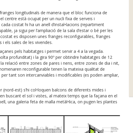
 franges longitudinals de manera que el bloc funciona de
el centre està ocupat per un nucli fixa de serveis i
 cada costat hi ha un anell d’instal•lacions (repartiment
ble, ja sigui per l’ampliació de la sala d’estar o bé per les
 costat es disposen unes franges reconfigurables, franges
s i els sales de les vivendes.
es façanes pels habitatges i permet servir a 4 a la vegada.
olta profunditat) i la gira 90º per obtindre habitatges de 12
a relació entre zones de pares i nens, entre zones de dia i nit,
anomenaren reconfigurable tenen la mateixa qualitat de
i per tant son intercanviables i modificables (es poden ampliar,
er (nord-est) s’hi col•loquen balcons de diferents mides i
en buscant el sol i vistes, al mateix temps que la façana en el
ell, una galeria feta de malla metàl•lica, on pugen les plantes