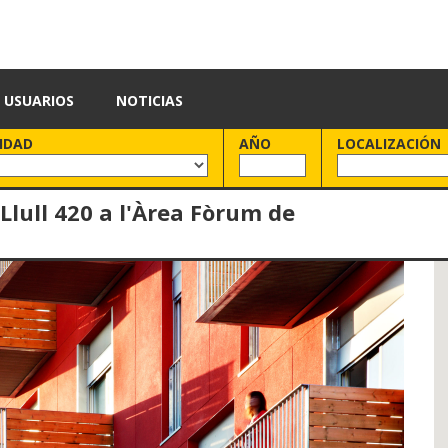
USUARIOS
NOTICIAS
IDAD
AÑO
LOCALIZACIÓN
 Llull 420 a l'Àrea Fòrum de