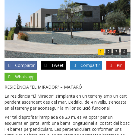
1
2
3
4
Compartir
Tweet
Compartir
Pin
Whatsapp
RESIDÈNCIA “EL MIRADOR” – MATARÓ
La residència “El Mirador” s’implanta en un terreny amb un cert
pendent ascendent des del mar. L’edifici, de 4 nivells, s’encasta
en el terreny per aconseguir la millor solució funcional.
Per tal d’aprofitar l’amplada de 20 m. es va optar per un
esquema en pinta, amb una barra longitudinal al costat del bosc
i 4 barres perpendiculars. Les perpendiculars conformen uns