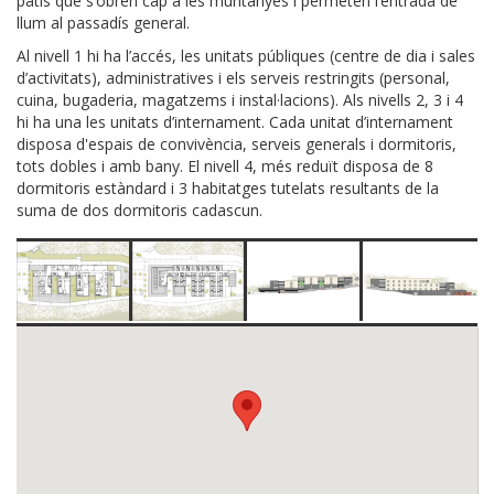
patis que s’obren cap a les muntanyes i permeten l’entrada de
llum al passadís general.
Al nivell 1 hi ha l’accés, les unitats públiques (centre de dia i sales
d’activitats), administratives i els serveis restringits (personal,
cuina, bugaderia, magatzems i instal·lacions). Als nivells 2, 3 i 4
hi ha una les unitats d’internament. Cada unitat d’internament
disposa d'espais de convivència, serveis generals i dormitoris,
tots dobles i amb bany. El nivell 4, més reduït disposa de 8
dormitoris estàndard i 3 habitatges tutelats resultants de la
suma de dos dormitoris cadascun.