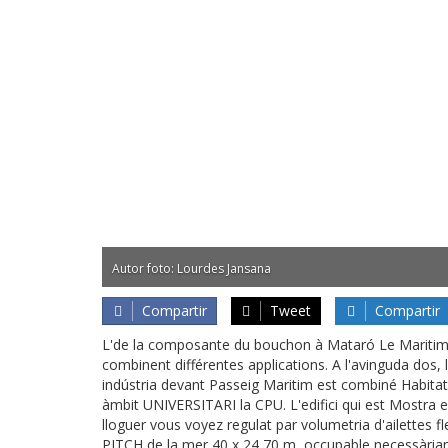
Autor foto: Lourdes Jansana
Compartir
Tweet
Compartir
L'de la composante du bouchon à Mataró Le Maritim se
combinent différentes applications. A l'avinguda dos, l'
indústria devant Passeig Maritim est combiné Habitatge 
àmbit UNIVERSITARI la CPU. L'edifici qui est Mostra e
lloguer vous voyez regulat par volumetria d'ailettes fl
PITCH de la mer 40 x 24,70 m, occupable necessàriame