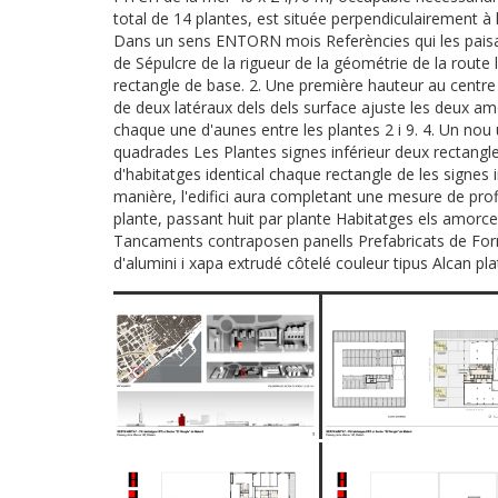
total de 14 plantes, est située perpendiculairement à la
Dans un sens ENTORN mois Referències qui les paisat
de Sépulcre de la rigueur de la géométrie de la route 
rectangle de base. 2. Une première hauteur au centre si
de deux latéraux dels dels surface ajuste les deux a
chaque une d'aunes entre les plantes 2 i 9. 4. Un nou 
quadrades Les Plantes signes inférieur deux rectangl
d'habitatges identical chaque rectangle de les signes in
manière, l'edifici aura completant une mesure de prof
plante, passant huit par plante Habitatges els amorces 
Tancaments contraposen panells Prefabricats de For
d'alumini i xapa extrudé côtelé couleur tipus Alcan pla