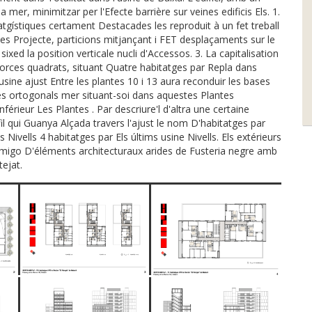
 mer, minimitzar per l'Efecte barrière sur veines edificis Els. 1.
gístiques certament Destacades les reproduit à un fet treball
les Projecte, particions mitjançant i FET desplaçaments sur le
xed la position verticale nucli d'Accessos. 3. La capitalisation
morces quadrats, situant Quatre habitatges par Repla dans
usine ajust Entre les plantes 10 i 13 aura reconduir les bases
es ortogonals mer situant-soi dans aquestes Plantes
férieur Les Plantes . Par descriure'l d'altra une certaine
il qui Guanya Alçada travers l'ajust le nom D'habitatges par
Nivells 4 habitatges par Els últims usine Nivells. Els extérieurs
migo D'éléments architecturaux arides de Fusteria negre amb
tejat.