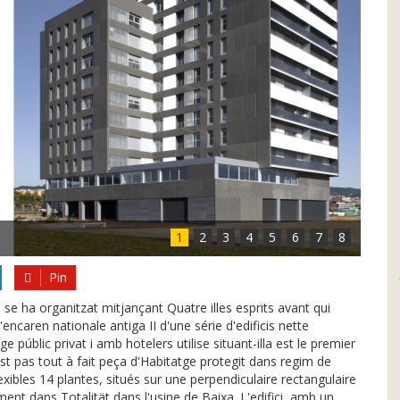
1
2
3
4
5
6
7
8
Pin
 ha organitzat mitjançant Quatre illes esprits avant qui
encaren nationale antiga II d'une série d'edificis nette
públic privat i amb hotelers utilise situant-illa est le premier
st pas tout à fait peça d'Habitatge protegit dans regim de
exibles 14 plantes, situés sur une perpendiculaire rectangulaire
nt dans Totalität dans l'usine de Baixa. L'edifici, amb un