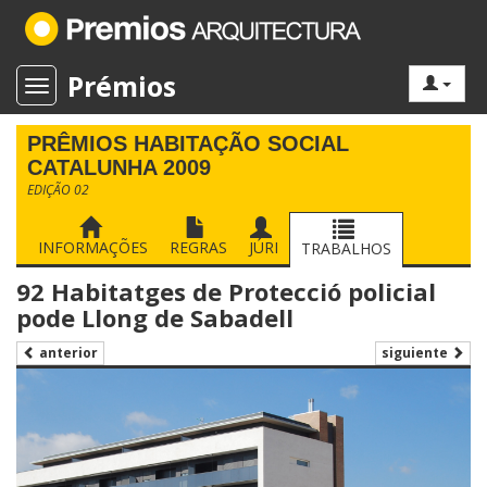
Prémios
Toggle navigation
PRÊMIOS HABITAÇÃO SOCIAL
CATALUNHA 2009
EDIÇÃO 02
INFORMAÇÕES
REGRAS
JÚRI
TRABALHOS
92 Habitatges de Protecció policial
pode Llong de Sabadell
siguiente
anterior