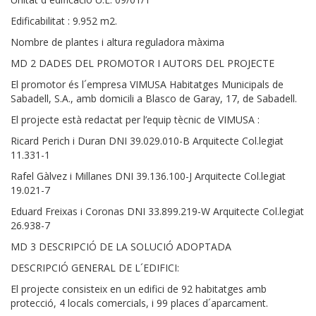
Edificabilitat : 9.952 m2.
Nombre de plantes i altura reguladora màxima
MD 2 DADES DEL PROMOTOR I AUTORS DEL PROJECTE
El promotor és l´empresa VIMUSA Habitatges Municipals de
Sabadell, S.A., amb domicili a Blasco de Garay, 17, de Sabadell.
El projecte està redactat per l’equip tècnic de VIMUSA :
Ricard Perich i Duran DNI 39.029.010-B Arquitecte Col.legiat
11.331-1
Rafel Gàlvez i Millanes DNI 39.136.100-J Arquitecte Col.legiat
19.021-7
Eduard Freixas i Coronas DNI 33.899.219-W Arquitecte Col.legiat
26.938-7
MD 3 DESCRIPCIÓ DE LA SOLUCIÓ ADOPTADA
DESCRIPCIÓ GENERAL DE L´EDIFICI:
El projecte consisteix en un edifici de 92 habitatges amb
protecció, 4 locals comercials, i 99 places d´aparcament.