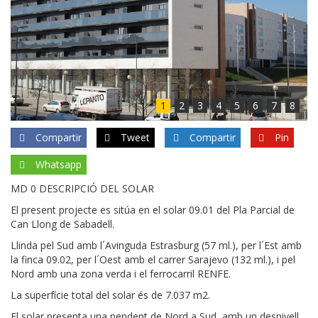
1
2
3
4
5
6
7
8
Compartir
Tweet
Compartir
Pin
Whatsapp
MD 0 DESCRIPCIÓ DEL SOLAR
El present projecte es sitúa en el solar 09.01 del Pla Parcial de
Can Llong de Sabadell.
Llinda pel Sud amb l´Avinguda Estrasburg (57 ml.), per l´Est amb
la finca 09.02, per l´Oest amb el carrer Sarajevo (132 ml.), i pel
Nord amb una zona verda i el ferrocarril RENFE.
La superfície total del solar és de 7.037 m2.
El solar presenta una pendent de Nord a Sud, amb un desnivell