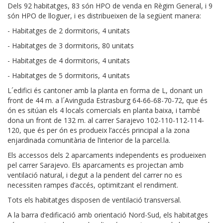
Dels 92 habitatges, 83 són HPO de venda en Règim General, i 9
són HPO de lloguer, i es distribueixen de la següent manera:
- Habitatges de 2 dormitoris, 4 unitats
- Habitatges de 3 dormitoris, 80 unitats
- Habitatges de 4 dormitoris, 4 unitats
- Habitatges de 5 dormitoris, 4 unitats
L´edifici és cantoner amb la planta en forma de L, donant un
front de 44 m. a l´Avinguda Estrasburg 64-66-68-70-72, que és
ón es sitúan els 4 locals comercials en planta baixa, i també
dona un front de 132 m. al carrer Sarajevo 102-110-112-114-
120, que és per ón es produeix l’accés principal a la zona
enjardinada comunitària de l’interior de la parcel.la.
Els accessos dels 2 aparcaments independents es produeixen
pel carrer Sarajevo. Els aparcaments es projectan amb
ventilació natural, i degut a la pendent del carrer no es
necessiten rampes d’accés, optimitzant el rendiment.
Tots els habitatges disposen de ventilació transversal.
A la barra d’edificació amb orientació Nord-Sud, els habitatges