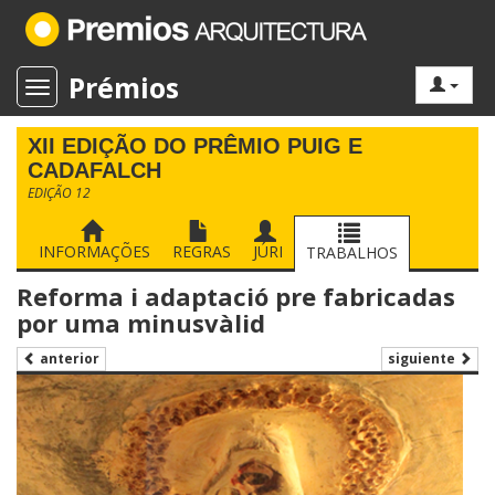
Prémios
Toggle navigation
XII EDIÇÃO DO PRÊMIO PUIG E
CADAFALCH
EDIÇÃO 12
INFORMAÇÕES
REGRAS
JÚRI
TRABALHOS
Reforma i adaptació pre fabricadas
por uma minusvàlid
siguiente
anterior