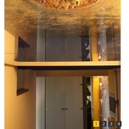
1
2
3
4