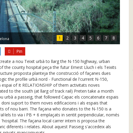
1
2
3
4
5
6
7
8
celona
Pin
create a nou Teixit urbà to llarg the N-150 highway, urban
 the county hospital peça the futur Ernest Lluch i els Teixits
'structure proposta planteja the construcció of façanes dues
gic the profile urbà nord - Functional de l'current N-150,
com espai of It RELATIONSHIP of them activitats noves
ed to the south (at llarg of track rail) Preten take a month
nou urbà a passeig, that followed Capac els concatenate espais
 i doni suport to them noves edificacions i als espais that
tants of nou barri. The façana who donates to the N-150 is a
al·lels to via i PB + 6 emplaçats in sentit perpendicular, només
'hospital. The façana local carrer intern is proposa the
ic diferents i relates. About aquest Passeig s'accedeix als
atis privats mancomunats.