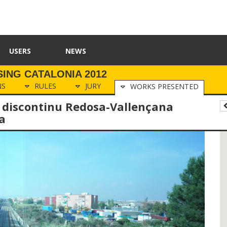
USERS
NEWS
ING CATALONIA 2012
NS
RULES
JURY
WORKS PRESENTED
it discontinu Redosa-Vallençana
a