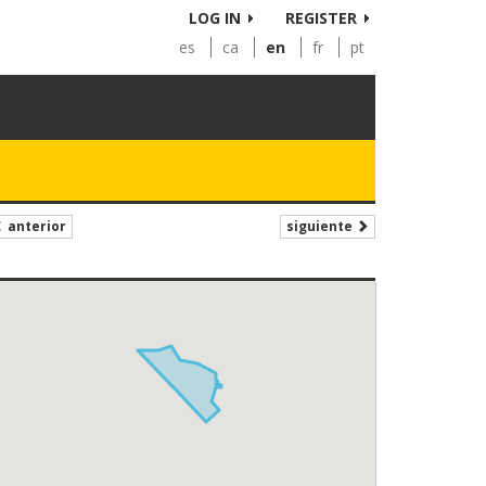
LOG IN
REGISTER
es
ca
en
fr
pt
siguiente
anterior