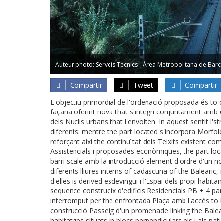
Auteur photo: Serveis Tècnics - Àrea Metropolitana de Bar
Compartir
Tweet
Compartir
L'objectiu primordial de l'ordenació proposada és to 
façana oferint nova that s'integri conjuntament amb of
dels Nuclis urbans that l'envolten. In aquest sentit l
diferents: mentre the part located s'incorpora Morfolo
reforçant així the continuïtat dels Teixits existent 
Assistencials i proposades econòmiques, the part locat
barri scale amb la introducció element d'ordre d'un 
diferents lliures interns of cadascuna of the Balearic,
d'elles is derived esdevingui i l'Espai dels propi habi
sequence construeix d'edificis Residencials PB + 4 par
interromput per the enfrontada Plaça amb l'accés to l 
construcció Passeig d'un promenade linking the Balear
habitatges situats in blocs perpendiculars els i als p