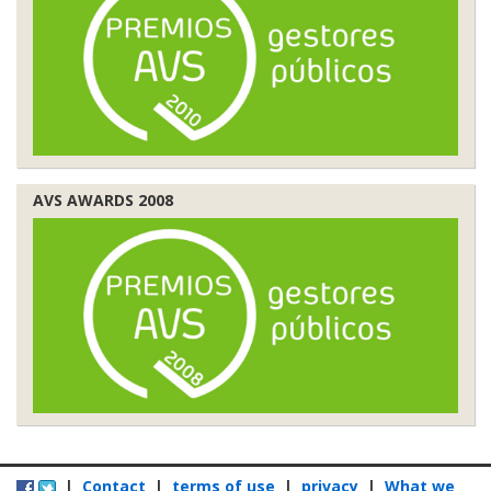
AVS AWARDS 2008
|
Contact
|
terms of use
|
privacy
|
What we