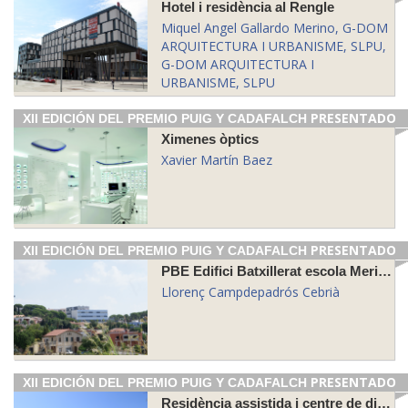
Hotel i residència al Rengle
Miquel Angel Gallardo Merino, G-DOM
ARQUITECTURA I URBANISME, SLPU,
G-DOM ARQUITECTURA I
URBANISME, SLPU
PRESENTADO
XII EDICIÓN DEL PREMIO PUIG Y CADAFALCH
Ximenes òptics
Xavier Martín Baez
PRESENTADO
XII EDICIÓN DEL PREMIO PUIG Y CADAFALCH
PBE Edifici Batxillerat escola Meritxell
Llorenç Campdepadrós Cebrià
PRESENTADO
XII EDICIÓN DEL PREMIO PUIG Y CADAFALCH
Residència assistida i centre de dia per a gent gran