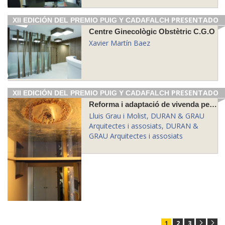
PRESENTADO
XII EDICIÓN DEL PREMIO PUIG Y CADAFALCH
Centre Ginecològic Obstètric C.G.O
Xavier Martín Baez
PRESENTADO
XII EDICIÓN DEL PREMIO PUIG Y CADAFALCH
Reforma i adaptació de vivenda per a minusvàlid
Lluis Grau i Molist, DURAN & GRAU
Arquitectes i assosiats, DURAN &
GRAU Arquitectes i assosiats
1
2
3