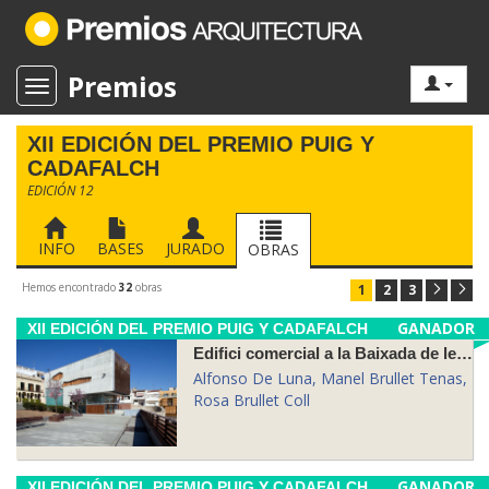
Premios
Toggle navigation
XII EDICIÓN DEL PREMIO PUIG Y
CADAFALCH
EDICIÓN 12
INFO
BASES
JURADO
OBRAS
Hemos encontrado
32
obras
1
2
3
GANADOR
XII EDICIÓN DEL PREMIO PUIG Y CADAFALCH
Edifici comercial a la Baixada de les Espenyes
Alfonso De Luna, Manel Brullet Tenas,
Rosa Brullet Coll
GANADOR
XII EDICIÓN DEL PREMIO PUIG Y CADAFALCH