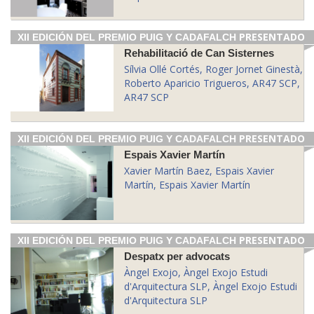
PRESENTADO
XII EDICIÓN DEL PREMIO PUIG Y CADAFALCH
Rehabilitació de Can Sisternes
Sílvia Ollé Cortés, Roger Jornet Ginestà,
Roberto Aparicio Trigueros, AR47 SCP,
AR47 SCP
PRESENTADO
XII EDICIÓN DEL PREMIO PUIG Y CADAFALCH
Espais Xavier Martín
Xavier Martín Baez, Espais Xavier
Martín, Espais Xavier Martín
PRESENTADO
XII EDICIÓN DEL PREMIO PUIG Y CADAFALCH
Despatx per advocats
Àngel Exojo, Àngel Exojo Estudi
d'Arquitectura SLP, Àngel Exojo Estudi
d'Arquitectura SLP