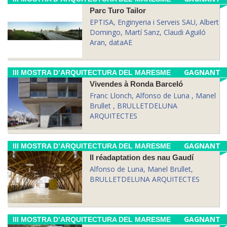
Parc Turo Tailor
EPTISA, Enginyeria i Serveis SAU, Albert
Domingo, Martí Sanz, Claudi Aguiló
Aran, dataAE
GAGNANT
III MOSTRA D’ARQUITECTURA DEL MARESME
Vivendes à Ronda Barceló
Franc Llonch, Alfonso de Luna , Manel
Brullet , BRULLETDELUNA
ARQUITECTES
GAGNANT
III MOSTRA D’ARQUITECTURA DEL MARESME
Il réadaptation des nau Gaudí
Alfonso de Luna, Manel Brullet,
BRULLETDELUNA ARQUITECTES
GAGNANT
III MOSTRA D’ARQUITECTURA DEL MARESME