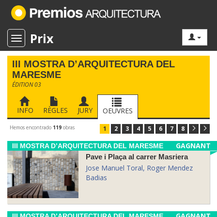
Prix
Toggle navigation
III MOSTRA D’ARQUITECTURA DEL
MARESME
ÉDITION 03
INFO
RÈGLES
JURY
OEUVRES
Hemos encontrado
119
obras
1
2
3
4
5
6
7
8
GAGNANT
III MOSTRA D’ARQUITECTURA DEL MARESME
Pave i Plaça al carrer Masriera
Jose Manuel Toral, Roger Mendez
Badias
GAGNANT
III MOSTRA D’ARQUITECTURA DEL MARESME