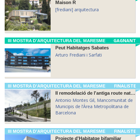
Maison R
[frediani] arquitectura
GAGNANT
III MOSTRA D’ARQUITECTURA DEL MARESME
Peut Habitatges Sabates
Arturo Frediani i Sarfati
FINALISTE
III MOSTRA D’ARQUITECTURA DEL MARESME
Il remodelació de l'antiga route nationale II
Antonio Montes Gil, Mancomunitat de
Municipis de l’Àrea Metropolitana de
Barcelona
FINALISTE
III MOSTRA D’ARQUITECTURA DEL MARESME
Projecte d'Habitatge bifamiliar