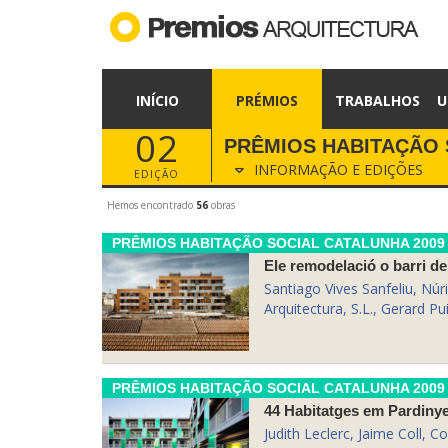
INÍCIO
PRÉMIOS
TRABALHOS
U
02
PRÊMIOS HABITAÇÃO 
INFORMAÇÃO E EDIÇÕES
EDIÇÃO
Hemos encontrado
56
obras
PRÊMIOS HABITAÇÃO SOCIAL CATALUNHA 2009
Ele remodelació o barri d
Santiago Vives Sanfeliu, Núri
Arquitectura, S.L., Gerard P
PRÊMIOS HABITAÇÃO SOCIAL CATALUNHA 2009
44 Habitatges em Pardiny
Judith Leclerc, Jaime Coll, Co