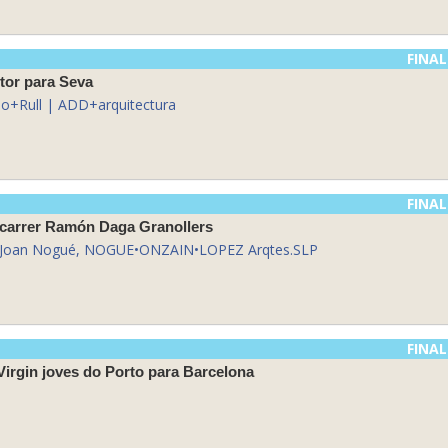
FINAL
ctor para Seva
ilo+Rull | ADD+arquitectura
FINAL
l carrer Ramón Daga Granollers
n, Joan Nogué, NOGUE•ONZAIN•LOPEZ Arqtes.SLP
FINAL
Virgin joves do Porto para Barcelona