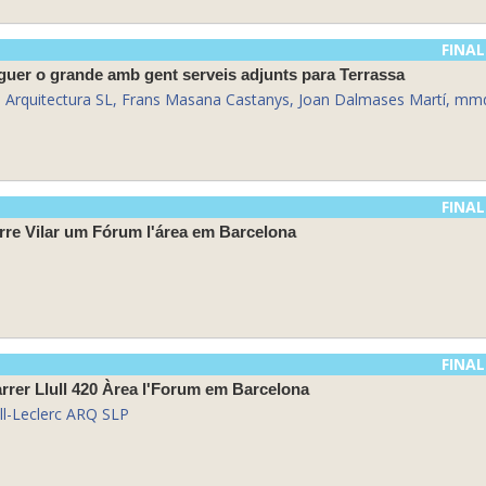
FINAL
guer o grande amb gent serveis adjunts para Terrassa
as Arquitectura SL, Frans Masana Castanys, Joan Dalmases Martí, m
FINAL
erre Vilar um Fórum l'área em Barcelona
FINAL
arrer Llull 420 Àrea l'Forum em Barcelona
oll-Leclerc ARQ SLP