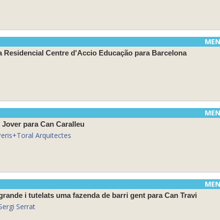
MEN
ia Residencial Centre d'Accio Educação para Barcelona
MEN
 Jover para Can Caralleu
Peris+Toral Arquitectes
MEN
rande i tutelats uma fazenda de barri gent para Can Travi
Sergi Serrat