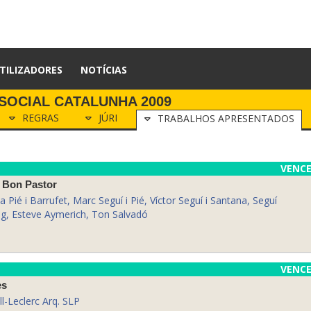
TILIZADORES
NOTÍCIAS
SOCIAL CATALUNHA 2009
REGRAS
JÚRI
TRABALHOS APRESENTADOS
VENC
e Bon Pastor
a Pié i Barrufet, Marc Seguí i Pié, Víctor Seguí i Santana, Seguí
uig, Esteve Aymerich, Ton Salvadó
VENC
es
ll-Leclerc Arq. SLP