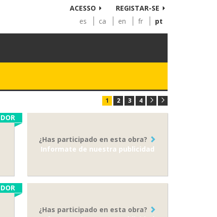
ACESSO
REGISTAR-SE
es
ca
en
fr
pt
1
2
3
4
EDOR
¿Has participado en esta obra?
Informate de nuestra publicidad
EDOR
¿Has participado en esta obra?