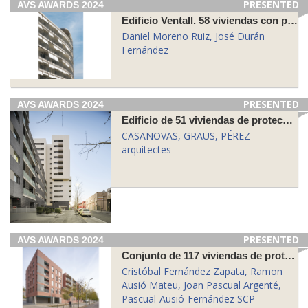
PRESENTED
AVS AWARDS 2024
Edificio Ventall. 58 viviendas con protección oficial, locales comerciales y 67 plazas de aparcamiento en la avenida de La Catalana 200 en Sant Adrià de Besòs
Daniel Moreno Ruiz, José Durán
Fernández
PRESENTED
AVS AWARDS 2024
Edificio de 51 viviendas de protección oficial en la parcela UE7 del sector Bagaria-Alstom de Cornellà de Llobregat
CASANOVAS, GRAUS, PÉREZ
arquitectes
PRESENTED
AVS AWARDS 2024
Conjunto de 117 viviendas de protección oficial en el sector Les Guardioles de Molins de Rei
Cristóbal Fernández Zapata, Ramon
Ausió Mateu, Joan Pascual Argenté,
Pascual-Ausió-Fernández SCP