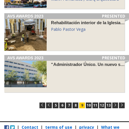
PRESENTED
AVS AWARDS 2023
Rehabilitación interior de la Iglesia de los Santos Mártires, Málaga
Pablo Pastor Vega
PRESENTED
AVS AWARDS 2023
“Administrador Único. Un nuevo sistema de gestión de viviendas públicas”
5
6
7
8
9
10
11
12
13
|
Contact
|
terms of use
|
privacy
|
What we