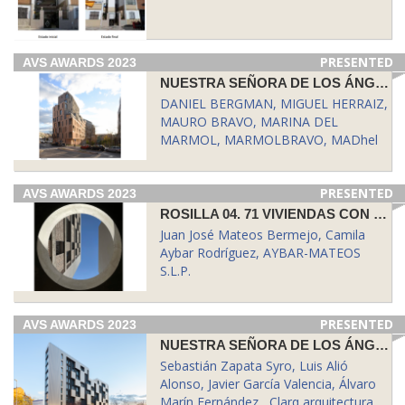
PRESENTED
AVS AWARDS 2023
NUESTRA SEÑORA DE LOS ÁNGELES 13. 131 VIVIENDAS CON PROTECCIÓN PÚBLICA EN ARRENDAMIENTO, TRASTEROS Y GARAJES EN EL DISTRITO DE PUENTE DE VALLECAS, MADRID.
DANIEL BERGMAN, MIGUEL HERRAIZ,
MAURO BRAVO, MARINA DEL
MARMOL, MARMOLBRAVO, MADhel
PRESENTED
AVS AWARDS 2023
ROSILLA 04. 71 VIVIENDAS CON PROTECCIÓN PÚBLICA EN ARRENDAMIENTO Y GARAJES EN EL DISTRITO DE VILLA DE VALLECAS, MADRID.
Juan José Mateos Bermejo, Camila
Aybar Rodríguez, AYBAR-MATEOS
S.L.P.
PRESENTED
AVS AWARDS 2023
NUESTRA SEÑORA DE LOS ÁNGELES 12. 69 VIVIENDAS CON PROTECCIÓN PÚBLICA EN ARRENDAMIENTO Y GARAJES EN EL DISTRITO DE PUENTE DE VALLECAS, MADRID.
Sebastián Zapata Syro, Luis Alió
Alonso, Javier García Valencia, Álvaro
Marín Fernández , Clarq arquitectura