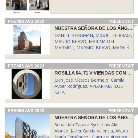
PRESENTAT
PREMIS AVS 2023
NUESTRA SEÑORA DE LOS ÁNGELES 13. 131 VIVIENDAS CON PROTECCIÓN PÚBLICA EN ARRENDAMIENTO, TRASTEROS Y GARAJES EN EL DISTRITO DE PUENTE DE VALLECAS, MADRID.
DANIEL BERGMAN, MIGUEL HERRAIZ,
MAURO BRAVO, MARINA DEL
MARMOL, MARMOLBRAVO, MADhel
PRESENTAT
PREMIS AVS 2023
ROSILLA 04. 71 VIVIENDAS CON PROTECCIÓN PÚBLICA EN ARRENDAMIENTO Y GARAJES EN EL DISTRITO DE VILLA DE VALLECAS, MADRID.
Juan José Mateos Bermejo, Camila
Aybar Rodríguez, AYBAR-MATEOS
S.L.P.
PRESENTAT
PREMIS AVS 2023
NUESTRA SEÑORA DE LOS ÁNGELES 12. 69 VIVIENDAS CON PROTECCIÓN PÚBLICA EN ARRENDAMIENTO Y GARAJES EN EL DISTRITO DE PUENTE DE VALLECAS, MADRID.
Sebastián Zapata Syro, Luis Alió
Alonso, Javier García Valencia, Álvaro
Marín Fernández , Clarq arquitectura