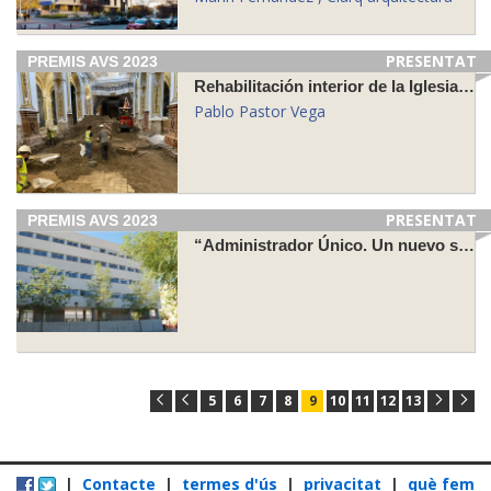
PRESENTAT
PREMIS AVS 2023
Rehabilitación interior de la Iglesia de los Santos Mártires, Málaga
Pablo Pastor Vega
PRESENTAT
PREMIS AVS 2023
“Administrador Único. Un nuevo sistema de gestión de viviendas públicas”
5
6
7
8
9
10
11
12
13
|
Contacte
|
termes d'ús
|
privacitat
|
què fem