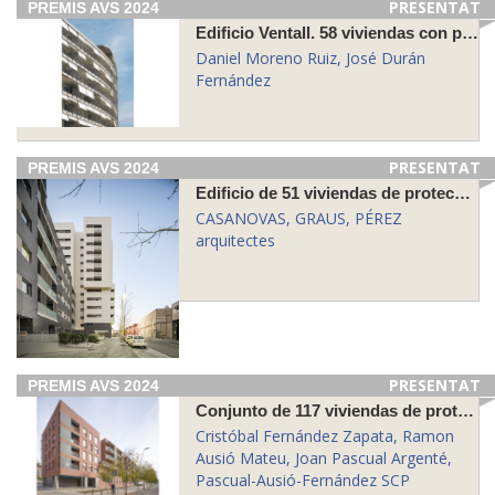
PRESENTAT
PREMIS AVS 2024
Edificio Ventall. 58 viviendas con protección oficial, locales comerciales y 67 plazas de aparcamiento en la avenida de La Catalana 200 en Sant Adrià de Besòs
Daniel Moreno Ruiz, José Durán
Fernández
PRESENTAT
PREMIS AVS 2024
Edificio de 51 viviendas de protección oficial en la parcela UE7 del sector Bagaria-Alstom de Cornellà de Llobregat
CASANOVAS, GRAUS, PÉREZ
arquitectes
PRESENTAT
PREMIS AVS 2024
Conjunto de 117 viviendas de protección oficial en el sector Les Guardioles de Molins de Rei
Cristóbal Fernández Zapata, Ramon
Ausió Mateu, Joan Pascual Argenté,
Pascual-Ausió-Fernández SCP