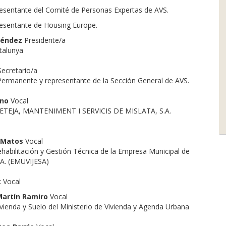
esentante del Comité de Personas Expertas de AVS.
esentante de Housing Europe.
Méndez
Presidente/a
talunya
Secretario/a
ermanente y representante de la Sección General de AVS.
ano
Vocal
 NETEJA, MANTENIMENT I SERVICIS DE MISLATA, S.A.
 Matos
Vocal
abilitación y Gestión Técnica de la Empresa Municipal de
S.A. (EMUVIJESA)
t
Vocal
 Martín Ramiro
Vocal
ivienda y Suelo del Ministerio de Vivienda y Agenda Urbana