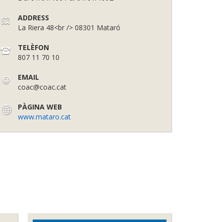
ADDRESS
La Riera 48<br /> 08301 Mataró
TELÈFON
807 11 70 10
EMAIL
coac@coac.cat
PÀGINA WEB
www.mataro.cat