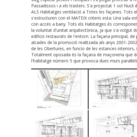
Passadissos i a els trasters. S'a projectat 1 sol Nucli
ALS Habitatges ventilació a Totes les façanes. Tots 
s'estructuren con el MATEIX criteris esta: Una sala-
con accés a bany. Tots els Habitatges és corresponen 
la voluntat d'unitat arquitectònica, ja que s'a volgut 
edificis restaurats de l'entorn. La façana principal, de
alcades de la promoció realitzada als anys 2001-200
de les Obertures, en funcio de les estances interiors, i
Totalment oposada és la façana de maçoneria que dóna
l'habitatge número 5 que provoca dues murs paral·le