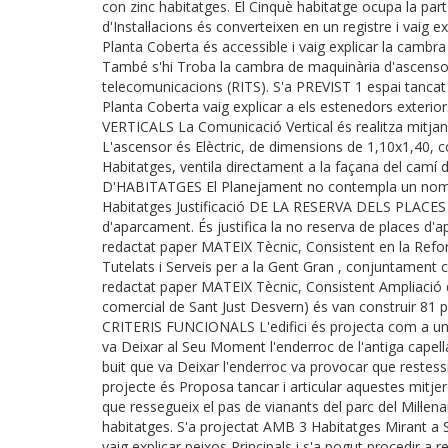
con zinc habitatges. El Cinquè habitatge ocupa la part 
d'Instal·lacions és converteixen en un registre i vai
Planta Coberta és accessible i vaig explicar la cambra
També s'hi Troba la cambra de maquinària d'ascensor
telecomunicacions (RITS). S'a PREVIST 1 espai tancat 
Planta Coberta vaig explicar a els estenedors exter
VERTICALS La Comunicació Vertical és realitza mitjanç
L'ascensor és Elèctric, de dimensions de 1,10x1,40, c
Habitatges, ventila directament a la façana del camí de
D'HABITATGES El Planejament no contempla un nom Mí
Habitatges Justificació DE LA RESERVA DELS PLACES
d'aparcament. És justifica la no reserva de places d'
redactat paper MATEIX Tècnic, Consistent en la Refo
Tutelats i Serveis per a la Gent Gran , conjuntament 
redactat paper MATEIX Tècnic, Consistent Ampliació d
comercial de Sant Just Desvern) és van construir 8
CRITERIS FUNCIONALS L'edifici és projecta com a una
va Deixar al Seu Moment l'enderroc de l'antiga cape
buit que va Deixar l'enderroc va provocar que restessi
projecte és Proposa tancar i articular aquestes mit
que ressegueix el pas de vianants del parc del Mil·len
habitatges. S'a projectat AMB 3 Habitatges Mirant a Su
vaig explicar peixos Principals i s'a pogut procedir a r