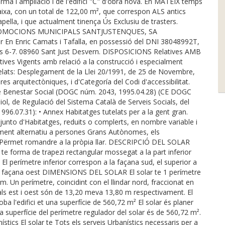
forma i ampliació i de l'edifici "C" d'obra nova. En MATEIX temps
aixa, con un total de 122,00 m², que correspon ALS antics
apella, i que actualment tinença Ús Exclusiu de trasters.
 PROMOCIONS MUNICIPALS SANTJUSTENQUES, SA
En Enric Camats i Tafalla, en possessió del DNI 38048992T,
ocals 6-7. 08960 Sant Just Desvern. DISPOSICIONS Relatives AMB
ives Vigents amb relació a la construcció i especialment
elats: Desplegament de la Llei 20/1991, de 25 de Novembre,
res arquitectòniques, i d'Categoría del Codi d'accessibilitat.
e Benestar Social (DOGC núm. 2043, 1995.04.28) (CE DOGC
ol, de Regulació del Sistema Català de Serveis Socials, del
6.07.31): • Annex Habitatges tutelats per a la gent gran.
unto d'Habitatges, reduits o complerts, en nombre variable i
ment alternatiu a persones Grans Autònomes, els
ls Përmet romandre a la pròpia llar. DESCRIPCIÓ DEL SOLAR
e forma de trapezi rectangular mossegat a la part inferior
, El perímetre inferior correspon a la façana sud, el superior a
 a la façana oest DIMENSIONS DEL SOLAR El solar te 1 perímetre
 m. Un perímetre, coincidint con el llindar nord, fraccionat en
als est i oest són de 13,20 meva 13,80 m respectivament. El
oba l'edifici et una superfície de 560,72 m² El solar és planer
a superfície del perímetre regulador del solar és de 560,72 m².
cs El solar te Tots els serveis Urbanístics necessaris per a