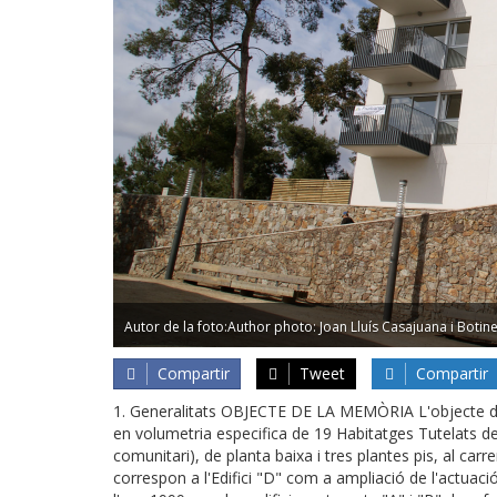
Autor de la foto:Author photo: Joan Lluís Casajuana i Botin
Compartir
Tweet
Compartir
1. Generalitats OBJECTE DE LA MEMÒRIA L'objecte de 
en volumetria especifica de 19 Habitatges Tutelats de
comunitari), de planta baixa i tres plantes pis, al c
correspon a l'Edifici "D" com a ampliació de l'actuac