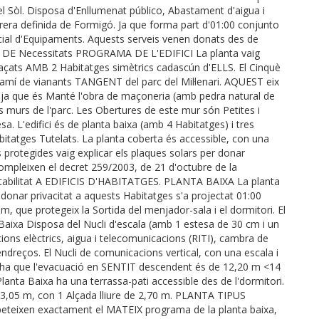
del Sòl. Disposa d'Enllumenat público, Abastament d'aigua i
 vorera definida de Formigó. Ja que forma part d'01:00 conjunto
pecial d'Equipaments. Aquests serveis venen donats des de
 DE Necessitats PROGRAMA DE L'EDIFICI La planta vaig
açats AMB 2 Habitatges simètrics cadascún d'ELLS. El Cinquè
el camí de vianants TANGENT del parc del Mil·lenari. AQUEST eix
, ja que és Manté l'obra de maçoneria (amb pedra natural de
murs de l'parc. Les Obertures de este mur són Petites i
. L'edifici és de planta baixa (amb 4 Habitatges) i tres
bitatges Tutelats. La planta coberta és accessible, con una
 protegides vaig explicar els plaques solars per donar
ompleixen el decret 259/2003, de 21 d'octubre de la
tabilitat A EDIFICIS D'HABITATGES. PLANTA BAIXA La planta
r donar privacitat a aquests Habitatges s'a projectat 01:00
m, que protegeix la Sortida del menjador-sala i el dormitori. El
 Baixa Disposa del Nucli d'escala (amb 1 estesa de 30 cm i un
cions elèctrics, aigua i telecomunicacions (RITI), cambra de
 endreços. El Nucli de comunicacions vertical, con una escala i
, ha que l'evacuació en SENTIT descendent és de 12,20 m <14
Planta Baixa ha una terrassa-pati accessible des de l'dormitori.
 3,05 m, con 1 Alçada lliure de 2,70 m. PLANTA TIPUS
teixen exactament el MATEIX programa de la planta baixa,