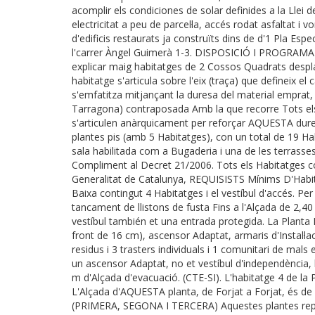
acomplir els condiciones de solar definides a la Llei 
electricitat a peu de parcel·la, accés rodat asfaltat i
d'edificis restaurats ja construïts dins de d'1 Pla Es
l'carrer Àngel Guimerà 1-3. DISPOSICIÓ I PROGRAMA
explicar maig habitatges de 2 Cossos Quadrats despl
habitatge s'articula sobre l'eix (traça) que defineix 
s'emfatitza mitjançant la duresa del material emprat
Tarragona) contraposada Amb la que recorre Tots els 
s'articulen anàrquicament per reforçar AQUESTA duresa
plantes pis (amb 5 Habitatges), con un total de 19 Ha
sala habilitada com a Bugaderia i una de les terrasses
Compliment al Decret 21/2006. Tots els Habitatges c
Generalitat de Catalunya, REQUISISTS Mínims D'Habi
Baixa contingut 4 Habitatges i el vestíbul d'accés. Pe
tancament de llistons de fusta Fins a l'Alçada de 2,40 
vestíbul también et una entrada protegida. La Planta
front de 16 cm), ascensor Adaptat, armaris d'Instal·la
residus i 3 trasters individuals i 1 comunitari de mals
un ascensor Adaptat, no et vestíbul d'independència
m d'Alçada d'evacuació. (CTE-SI). L'habitatge 4 de la 
L'Alçada d'AQUESTA planta, de Forjat a Forjat, és de
(PRIMERA, SEGONA I TERCERA) Aquestes plantes repe