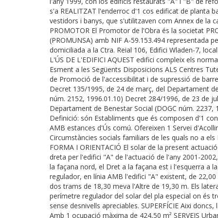
l'any 1999, con los edificis restaurats "A" i "B" de re
s'a REALITZAT l'enderroc d'1 cos edificat de planta b
vestidors i banys, que s'utilitzaven com Annex de la c
PROMOTOR El Promotor de l'Obra és la societat
(PROMUNSA) amb NIF A-59.153.494 representada per 
domiciliada a la Ctra. Reial 106, Edifici Wladen-7, l
L'ÚS DE L'EDIFICI AQUEST edifici compleix els normat
Esment a les Següents Disposicions ALS Centres Tut
de Promoció de l'accessibilitat i de supressió de barre
Decret 135/1995, de 24 de març, del Departament d
núm. 2152, 1996.01.10) Decret 284/1996, de 23 de juli
Departament de Benestar Social (DOGC núm. 2237, 199
Definició: són Establiments que és composen d'1 conj
AMB estances d'Ús comú. Ofereixen 1 Servei d'Acolli
Circumstàncies socials familiars de les quals no a e
FORMA I ORIENTACIÓ El solar de la present actuació t
dreta per l'edifici "A" de l'actuació de l'any 2001-2002
la façana nord, el Dret a la façana est i l'esquerra
regulador, en línia AMB l'edifici "A" existent, de 22,00
dos trams de 18,30 meva l'Altre de 19,30 m. Els later
perímetre regulador del solar del pla especial on és tr
sense desnivells apreciables. SUPERFÍCIE Aixi doncs, l
Amb 1 ocupació màxima de 424,50 m² SERVEIS Urbanísti