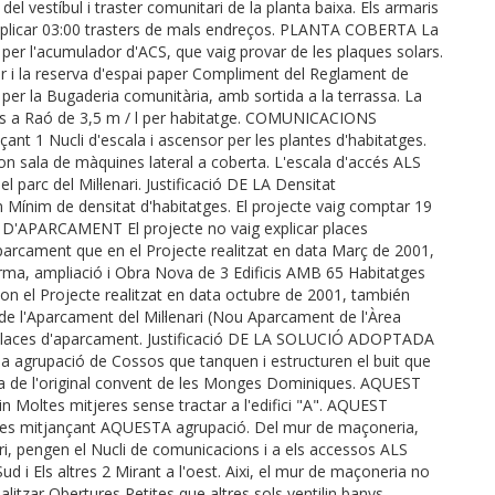
del vestíbul i traster comunitari de la planta baixa. Els armaris
g explicar 03:00 trasters de mals endreços. PLANTA COBERTA La
 per l'acumulador d'ACS, que vaig provar de les plaques solars.
 i la reserva d'espai paper Compliment del Reglament de
per la Bugaderia comunitària, amb sortida a la terrassa. La
iors a Raó de 3,5 m / l per habitatge. COMUNICACIONS
ant 1 Nucli d'escala i ascensor per les plantes d'habitatges.
on sala de màquines lateral a coberta. L'escala d'accés ALS
l parc del Mil·lenari. Justificació DE LA Densitat
nim de densitat d'habitatges. El projecte vaig comptar 19
 D'APARCAMENT El projecte no vaig explicar places
aparcament que en el Projecte realitzat en data Març de 2001,
rma, ampliació i Obra Nova de 3 Edificis AMB 65 Habitatges
con el Projecte realitzat en data octubre de 2001, también
e l'Aparcament del Mil·lenari (Nou Aparcament de l'Àrea
1 places d'aparcament. Justificació DE LA SOLUCIÓ ADOPTADA
 agrupació de Cossos que tanquen i estructuren el buit que
lla de l'original convent de les Monges Dominiques. AQUEST
n Moltes mitjeres sense tractar a l'edifici "A". AQUEST
jeres mitjançant AQUESTA agrupació. Del mur de maçoneria,
ari, pengen el Nucli de comunicacions i a els accessos ALS
d i Els altres 2 Mirant a l'oest. Aixi, el mur de maçoneria no
ealitzar Obertures Petites que altres sols ventilin banys,