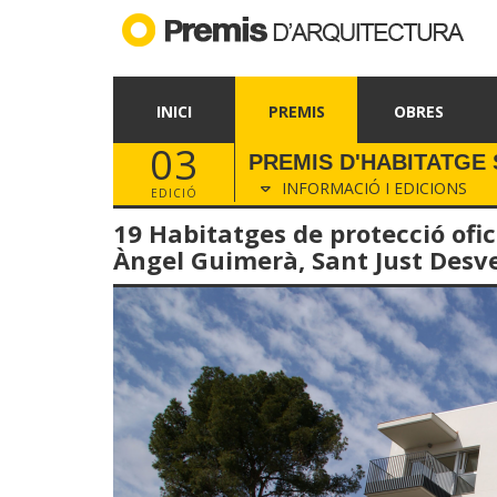
INICI
PREMIS
OBRES
03
PREMIS D'HABITATGE 
INFORMACIÓ I EDICIONS
EDICIÓ
19 Habitatges de protecció ofic
Àngel Guimerà, Sant Just Desv