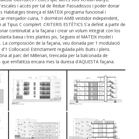
 d'escales i accés per tal de Reduir Passadissos i poder donar
els Habitatges tinença el MATEIX programa funcional i
estar-menjador-cuina, 1 dormitori AMB vestidor independent,
al Tipus C complert. CRITERIS ESTÈTICS S'a definit a partir de
donar continuitat a la façana i crear un volum Integrat con los
 planta baixa i tres plantes pis, Segueix el MATEIX model i
2. La composición de la façana, veu donada per 1 modulació
 d'1 Col·locació Estrictament regulada pèls Buits i plens.
 al parc del Mil·lenari, trencada per la balconada de
ls que emfatitza encara mes la duresa d'AQUESTA façana.