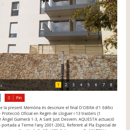
1
2
3
4
5
6
7
8
es
Pin
la present Memòria és descriure el final D'OBRA d'1 Edifici
 Protecció Oficial en Regim de Lloguer i 13 trasters (1
arrer Àngel Guimerà 1-3, A Sant Just Desvern. AQUESTA actuació
ió portada a Terme l'any 2001-2002, Referent al Pla Especial de