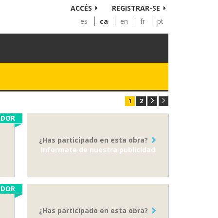
ACCÉS
REGISTRAR-SE
es
ca
en
fr
pt
1
2
ADOR
¿Has participado en esta obra?
Informate de nuestra publicidad
ADOR
¿Has participado en esta obra?