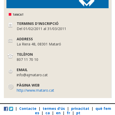
TANCAT
TERMINIS D'INSCRIPCIÓ
Del 01/02/2011 al 31/03/2011
ADDRESS
La Riera 48, 08301 Mataró
TELÈFON
807 11 70 10
EMAIL
info@ajmataro.cat
PÀGINA WEB
http://www.mataro.cat
|
Contacte
|
termes d'ús
|
privacitat
|
què fem
es
|
ca
|
en
|
fr
|
pt