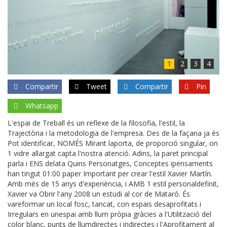
1
2
3
4
Compartir
Tweet
Compartir
Pin
Whatsapp
L'espai de Treball és un reflexe de la filosofia, l'estil, la
Trajectòria i la metodologia de l'empresa. Des de la façana ja és
Pot identificar, NOMÉS Mirant laporta, de proporció singular, on
1 vidre allargat capta l'nostra atenció. Adins, la paret principal
parla i ENS delata Quins Personatges, Conceptes ipensaments
han tingut 01:00 paper Important per crear l'estil Xavier Martín.
Amb més de 15 anys d'experiència, i AMB 1 estil personaldefinit,
Xavier va Obrir l'any 2008 un estudi al cor de Mataró. És
vareformar un local fosc, tancat, con espais desaprofitats i
Irregulars en unespai amb llum pròpia gràcies a l'Utilització del
color blanc, punts de llumdirectes i indirectes i l'Aprofitament al