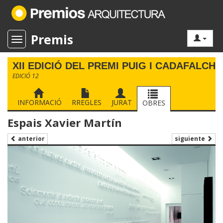
Premis
Toggle navigation
XII EDICIÓ DEL PREMI PUIG I CADAFALCH
EDICIÓ 12
INFORMACIÓ
RREGLES
JURAT
OBRES
Espais Xavier Martín
siguiente
anterior