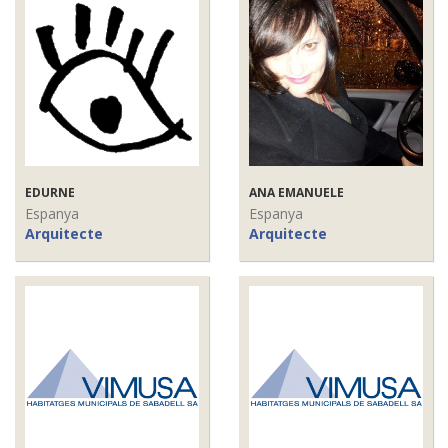
EDURNE
ANA EMANUELE
Espanya
Espanya
Arquitecte
Arquitecte