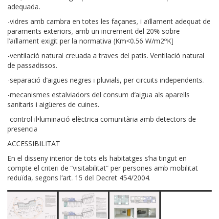
adequada.
-vidres amb cambra en totes les façanes, i aïllament adequat de
paraments exteriors, amb un increment del 20% sobre
l’aïllament exigit per la normativa (Km<0.56 W/m2ºK]
-ventilació natural creuada a traves del patis. Ventilació natural
de passadissos.
-separació d’aigües negres i pluvials, per circuits independents.
-mecanismes estalviadors del consum d’aigua als aparells
sanitaris i aigüeres de cuines.
-control il•luminació elèctrica comunitària amb detectors de
presencia
ACCESSIBILITAT
En el disseny interior de tots els habitatges s’ha tingut en
compte el criteri de “visitabilitat” per persones amb mobilitat
reduïda, segons l’art. 15 del Decret 454/2004.