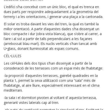
L’edifici s’ha concebut com un únic bloc, el qual es trenca en
dues parts per respondre adequadament a la geometria del
terreny i a les orientacions, i generar una plaça a la cantonada.
El solar es troba davant les vies del tren, la qual es també la
millor orientació. A partir d’aquestes dades s’ha dissenyat un
bloc compacte i dur (obra vista blanca), que s’obre al carrer, a
l’aire i al sol a partir de talls perpendiculars a les façanes
(arrebossat blau marí). Els nuclis verticals s’han tancat amb
U•glass, donant lluminositat als espais comuns.
CÈL•LULES
Les cèl•lules dels dos tipus s’han dissenyat a partir de la
consideració de les terrasses com un espai més de l’habitatge:
-la proporció d’aquestes terrasses, gairebé quadrades en la
planta 1, permet la seva utilització com una “sala” més de
l’habitatge, al aire lliure, especialment interessant en el clima
mediterrani.
-la sala i el dormitori pivoten al voltant d’ aquesta terrassa,
generant vistes laterals cap al tren.
-els patis de ventilació permeten la circulació d’aire, facilitant la