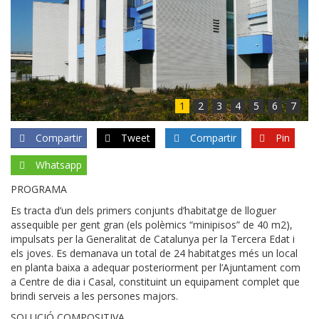
1
2
3
4
5
6
7
Compartir
Tweet
Compartir
Pin
Whatsapp
PROGRAMA
Es tracta d’un dels primers conjunts d’habitatge de lloguer
assequible per gent gran (els polèmics “minipisos” de 40 m2),
impulsats per la Generalitat de Catalunya per la Tercera Edat i
els joves. Es demanava un total de 24 habitatges més un local
en planta baixa a adequar posteriorment per l’Ajuntament com
a Centre de dia i Casal, constituint un equipament complet que
brindi serveis a les persones majors.
SOLUCIÓ COMPOSITIVA