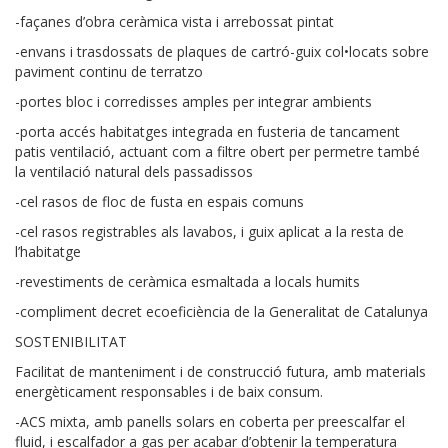
-façanes d’obra ceràmica vista i arrebossat pintat
-envans i trasdossats de plaques de cartró-guix col•locats sobre
paviment continu de terratzo
-portes bloc i corredisses amples per integrar ambients
-porta accés habitatges integrada en fusteria de tancament
patis ventilació, actuant com a filtre obert per permetre també
la ventilació natural dels passadissos
-cel rasos de floc de fusta en espais comuns
-cel rasos registrables als lavabos, i guix aplicat a la resta de
l’habitatge
-revestiments de ceràmica esmaltada a locals humits
-compliment decret ecoeficiència de la Generalitat de Catalunya
SOSTENIBILITAT
Facilitat de manteniment i de construcció futura, amb materials
energèticament responsables i de baix consum.
-ACS mixta, amb panells solars en coberta per preescalfar el
fluid, i escalfador a gas per acabar d’obtenir la temperatura