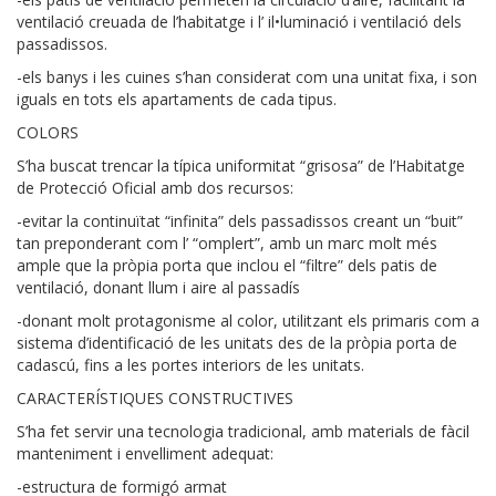
ventilació creuada de l’habitatge i l’ il•luminació i ventilació dels
passadissos.
-els banys i les cuines s’han considerat com una unitat fixa, i son
iguals en tots els apartaments de cada tipus.
COLORS
S’ha buscat trencar la típica uniformitat “grisosa” de l’Habitatge
de Protecció Oficial amb dos recursos:
-evitar la continuïtat “infinita” dels passadissos creant un “buit”
tan preponderant com l’ “omplert”, amb un marc molt més
ample que la pròpia porta que inclou el “filtre” dels patis de
ventilació, donant llum i aire al passadís
-donant molt protagonisme al color, utilitzant els primaris com a
sistema d’identificació de les unitats des de la pròpia porta de
cadascú, fins a les portes interiors de les unitats.
CARACTERÍSTIQUES CONSTRUCTIVES
S’ha fet servir una tecnologia tradicional, amb materials de fàcil
manteniment i envelliment adequat:
-estructura de formigó armat