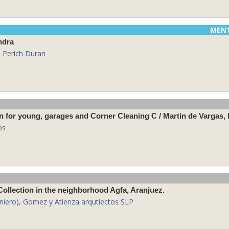
MEN
ndra
d Perich Duran
os
ollection in the neighborhood Agfa, Aranjuez.
niero), Gomez y Atienza arqutiectos SLP