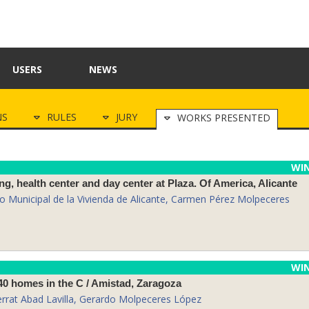
USERS
NEWS
NS
RULES
JURY
WORKS PRESENTED
WI
ng, health center and day center at Plaza. Of America, Alicante
to Municipal de la Vivienda de Alicante, Carmen Pérez Molpeceres
WI
 40 homes in the C / Amistad, Zaragoza
rrat Abad Lavilla, Gerardo Molpeceres López