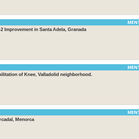
MEN
2 Improvement in Santa Adela, Granada
MEN
litation of Knee, Valladolid neighborhood.
MEN
rcadal, Menorca