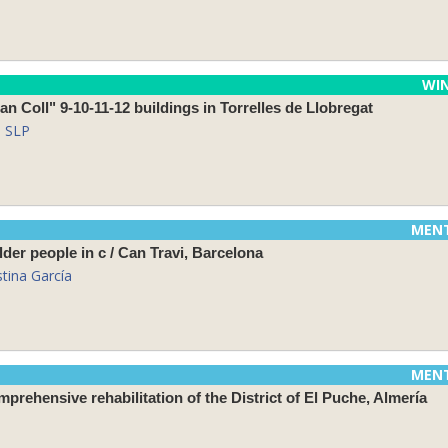
WI
Can Coll" 9-10-11-12 buildings in Torrelles de Llobregat
s SLP
MEN
older people in c / Can Travi, Barcelona
stina García
MEN
prehensive rehabilitation of the District of El Puche, Almería