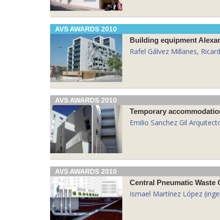
AVS AWARDS 2010
Building equipment Alexa
Rafel Gálvez Millanes, Ricar
AVS AWARDS 2010
Emilio Sanchez Gil Arquitect
AVS AWARDS 2010
Central Pneumatic Waste C
Ismael Martínez López (inge