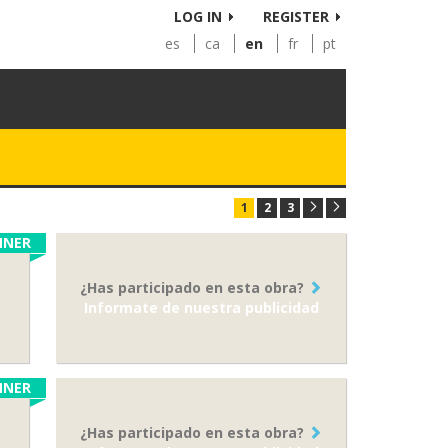
LOG IN
REGISTER
es
ca
en
fr
pt
1
2
3
NNER
¿Has participado en esta obra?
Informate de nuestra publicidad
NNER
¿Has participado en esta obra?