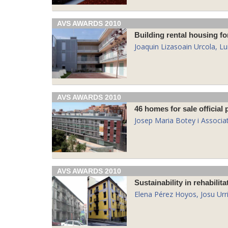
AVS AWARDS 2010
Building rental housing f
Joaquin Lizasoain Urcola, L
AVS AWARDS 2010
46 homes for sale official
Josep Maria Botey i Associa
AVS AWARDS 2010
Sustainability in rehabilita
Elena Pérez Hoyos, Josu Urr