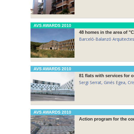
AVS AWARDS 2010
48 homes in the area of ​​"
Barceló-Balanzó Arquitecte
AVS AWARDS 2010
81 flats with services for 
Sergi Serrat, Ginés Egea, Cri
AVS AWARDS 2010
Action program for the com