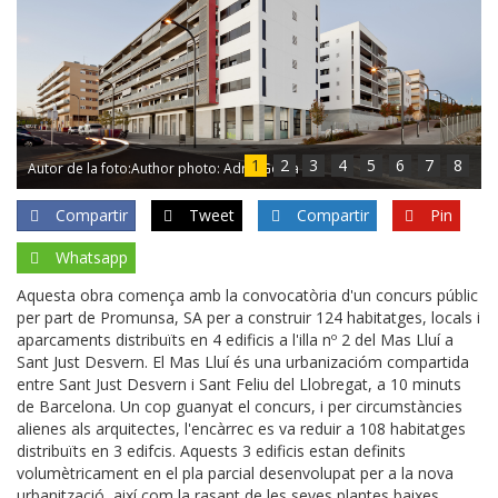
1
2
3
4
5
6
7
8
Autor de la foto:Author photo: Adrià Goula
Compartir
Tweet
Compartir
Pin
Whatsapp
Aquesta obra comença amb la convocatòria d'un concurs públic
per part de Promunsa, SA per a construir 124 habitatges, locals i
aparcaments distribuïts en 4 edificis a l'illa nº 2 del Mas Lluí a
Sant Just Desvern. El Mas Lluí és una urbanizacióm compartida
entre Sant Just Desvern i Sant Feliu del Llobregat, a 10 minuts
de Barcelona. Un cop guanyat el concurs, i per circumstàncies
alienes als arquitectes, l'encàrrec es va reduir a 108 habitatges
distribuïts en 3 edifcis. Aquests 3 edificis estan definits
volumètricament en el pla parcial desenvolupat per a la nova
urbanització, així com la rasant de les seves plantes baixes.