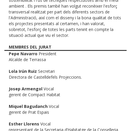
sostenibilitat i l'ús de tècniques respectuoses amb el medi
ambient . Els premis també han volgut reconèixer l'esforç
transversal realitzat per part dels diferents sectors de
l'Administració, així com el disseny i la bona qualitat de tots
els projectes presentats al certamen, i han valorat,
sobretot, l'esforç de totes les parts tenint en compte la
situació actual que viu el sector.
MEMBRES DEL JURAT
Pepe Navarro
President
Alcalde de Terrassa
Lola Irún Ruiz
Secretari
Directora de Castelldefels Projeccions.
Josep Armengol
Vocal
gerent de Compact Habitat
Miquel Bagudanch
Vocal
gerent de Prat Espais
Esther Llorens
Vocal
representant de la Secretaria d’Habitatge de la Conselleria