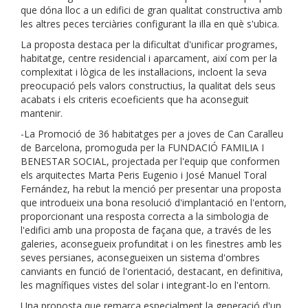
que dóna lloc a un edifici de gran qualitat constructiva amb
les altres peces terciàries configurant la illa en què s'ubica.
La proposta destaca per la dificultat d'unificar programes,
habitatge, centre residencial i aparcament, així com per la
complexitat i lògica de les instal·lacions, incloent la seva
preocupació pels valors constructius, la qualitat dels seus
acabats i els criteris ecoeficients que ha aconseguit
mantenir.
-La Promoció de 36 habitatges per a joves de Can Caralleu
de Barcelona, ​​promoguda per la FUNDACIÓ FAMILIA I
BENESTAR SOCIAL, projectada per l'equip que conformen
els arquitectes Marta Peris Eugenio i José Manuel Toral
Fernández, ha rebut la menció per presentar una proposta
que introdueix una bona resolució d'implantació en l'entorn,
proporcionant una resposta correcta a la simbologia de
l'edifici amb una proposta de façana que, a través de les
galeries, aconsegueix profunditat i on les finestres amb les
seves persianes, aconsegueixen un sistema d'ombres
canviants en funció de l'orientació, destacant, en definitiva,
les magnífiques vistes del solar i integrant-lo en l'entorn.
Una proposta que remarca especialment la generació d'un