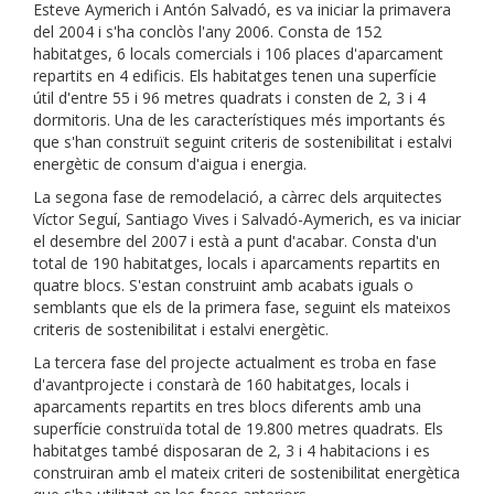
Esteve Aymerich i Antón Salvadó, es va iniciar la primavera
del 2004 i s'ha conclòs l'any 2006. Consta de 152
habitatges, 6 locals comercials i 106 places d'aparcament
repartits en 4 edificis. Els habitatges tenen una superfície
útil d'entre 55 i 96 metres quadrats i consten de 2, 3 i 4
dormitoris. Una de les característiques més importants és
que s'han construït seguint criteris de sostenibilitat i estalvi
energètic de consum d'aigua i energia.
La segona fase de remodelació, a càrrec dels arquitectes
Víctor Seguí, Santiago Vives i Salvadó-Aymerich, es va iniciar
el desembre del 2007 i està a punt d'acabar. Consta d'un
total de 190 habitatges, locals i aparcaments repartits en
quatre blocs. S'estan construint amb acabats iguals o
semblants que els de la primera fase, seguint els mateixos
criteris de sostenibilitat i estalvi energètic.
La tercera fase del projecte actualment es troba en fase
d'avantprojecte i constarà de 160 habitatges, locals i
aparcaments repartits en tres blocs diferents amb una
superfície construïda total de 19.800 metres quadrats. Els
habitatges també disposaran de 2, 3 i 4 habitacions i es
construiran amb el mateix criteri de sostenibilitat energètica