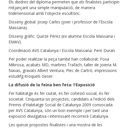
Els diedres del diploma permeten que els finalistes participin
mitjançant una simple manipulació, de manera
tridimensional amb l'objecte escultòric.
Disseny global: Josep Carles (joier i professor de l'Escola
Massana).
Disseny gràfic: Quirze Pérez (ex alumne Escola Massana i
EMAV).
Coordinació AVS Catalunya i Escola Massana: Pere Duran.
Per poder realitzar la peça també han col·laborat: Fosa
Mibrosa, acabats MD, marbres Trafach, taller de joieria M.
Navas, gravats Albert Ventura, Plec de Cartró, impressions
estudifg itroquels Geser.
La difusió de la feina ben feta: l'Exposició
Fer habitatge és fer ciutat, és fer cohesió social, és fer
societat. Cinquanta-sis projectes, candidats a l'edició dels
Premis d'Habitatge Social de Catalunya 2009 convocada
per AVS Catalunya, són un bon exemple i per tant una
exposició divulgativa i interessant recorrerà Catalunya.
Les quinze propostes finalistes i una mostra de les