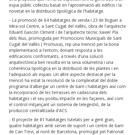
espai públic col·lectiu basat en l'aproximació als edificis i la
novetat en la distribució tipològica de l'habitatge.
- La promoció de 64 habitatges de venda i 23 de lloguer a
Mira-sol Centre, a Sant Cugat del Vallès, obra de l'arquitecte
Eduard Gascón Climent i de l'arquitecte tècnic Xavier Pla
dels Rius, promoguda per Promocions Municipals de Sant
Cugat del Vallès ( Promusa), rep una menció per la bona
implementació a l'entorn, donant resposta a les
edificacions confrontants, a través d'una solució
arquitectònica ben resolta en la seva volumetria i una
coherència tipològica en la distribució de les plantes i en
l'adequació als espais. Un altre aspecte destacat per la
menció ha estat la resolució de la complexitat del doble
programa d'albergar un centre de barri i habitatges així com
la incorporació de les terrasses en cadascuna dels
habitatges i el seu positiu impacte en les façanes, així com
el control mitjançant un sistema de telegestió, de la
producció centralitzada d'ACS.
- El projecte de 81 habitatges tutelats per a gent gran,
quatre habitatges amb servei de suport i un centre de barri
de Can Trevi, al nord de Barcelona, ​​promogut pel Patronat