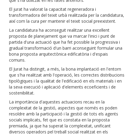
que s'ha utilitzat en les fases anteriors.
El jurat ha valorat la capacitat regeneradora i
transformadora del teixit urbà realitzada per la candidatura,
així com la cura per mantenir el teixit social preexistent.
La candidatura ha aconseguit realitzar una excel·lent
proposta de planejament que va marcar l'inici i punt de
partida d'una actuació que ha fet possible la progressiva i
gradual transformació d'un barri aconseguint formular una
bona proposta arquitectònica edificatòria i d'espais
comuns.
El Jurat ha distingit, a més, la bona implantació en l'entorn
que s'ha realitzat amb l'operació, les correctes distribucions
tipològiques i la qualitat de l'edificació en els materials i en
la seva execució i aplicació d'elements ecoeficients i de
sostenibilitat.
La importància d'aquestes actuacions recau en la
complexitat de la gestió, aspectes que només es poden
resoldre amb la participació i la gestió de tots els agents
socials implicats, fet que es constata en la proposta
premiada, ja que ha superat la complexitat, unificant
diversos operadors pel treball social realitzat en els