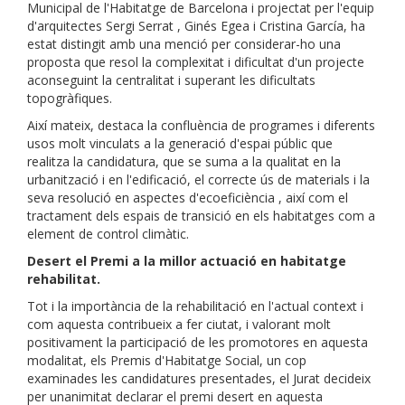
Municipal de l'Habitatge de Barcelona i projectat per l'equip
d'arquitectes Sergi Serrat , Ginés Egea i Cristina García, ha
estat distingit amb una menció per considerar-ho una
proposta que resol la complexitat i dificultat d'un projecte
aconseguint la centralitat i superant les dificultats
topogràfiques.
Així mateix, destaca la confluència de programes i diferents
usos molt vinculats a la generació d'espai públic que
realitza la candidatura, que se suma a la qualitat en la
urbanització i en l'edificació, el ​​correcte ús de materials i la
seva resolució en aspectes d'ecoeficiència , així com el
tractament dels espais de transició en els habitatges com a
element de control climàtic.
Desert el Premi a la millor actuació en habitatge
rehabilitat.
Tot i la importància de la rehabilitació en l'actual context i
com aquesta contribueix a fer ciutat, i valorant molt
positivament la participació de les promotores en aquesta
modalitat, els Premis d'Habitatge Social, un cop
examinades les candidatures presentades, el Jurat decideix
per unanimitat declarar el premi desert en aquesta