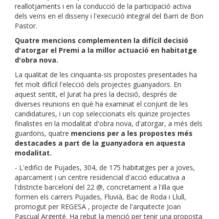
reallotjaments i en la conducció de la participació activa
dels veïns en el disseny i l'execució integral del Barri de Bon
Pastor.
Quatre mencions complementen la difícil decisió
d'atorgar el Premi a la millor actuació en habitatge
d'obra nova.
La qualitat de les cinquanta-sis propostes presentades ha
fet molt difícil l'elecció dels projectes guanyadors. En
aquest sentit, el Jurat ha pres la decisió, després de
diverses reunions en què ha examinat el conjunt de les
candidatures, i un cop seleccionats els quinze projectes
finalistes en la modalitat d'obra nova, d'atorgar, a més dels
guardons, quatre
mencions per a les propostes més
destacades a part de la guanyadora en aquesta
modalitat.
- L'edifici de Pujades, 304, de 175 habitatges per a joves,
aparcament i un centre residencial d'acció educativa a
l'districte barceloní del 22 @, concretament a l'illa que
formen els carrers Pujades, Fluvià, Bac de Roda i Llull,
promogut per REGESA , projecte de l'arquitecte Joan
Pascual Argenté. Ha rebut la menció per tenir una proposta