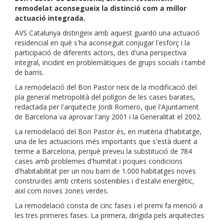
remodelat aconsegueix la distinció com a millor
actuació integrada.
AVS Catalunya distingeix amb aquest guardó una actuació
residencial en què s'ha aconseguit conjugar l'esforç i la
participació de diferents actors, des d'una perspectiva
integral, incidint en problemàtiques de grups socials i també
de barris.
La remodelació del Bon Pastor neix de la modificació del
pla general metropolità del polígon de les cases barates,
redactada per l'arquitecte Jordi Romero, que l'Ajuntament
de Barcelona va aprovar l'any 2001 i la Generalitat el 2002.
La remodelació del Bon Pastor és, en matèria d'habitatge,
una de les actuacions més importants que s'està duent a
terme a Barcelona, ​​perquè preveu la substitució de 784
cases amb problemes d'humitat i poques condicions
d'habitabilitat per un nou barri de 1.000 habitatges noves
construïdes amb criteris sostenibles i d'estalvi energètic,
així com noves zones verdes.
La remodelació consta de cinc fases i el premi fa menció a
les tres primeres fases. La primera, dirigida pels arquitectes