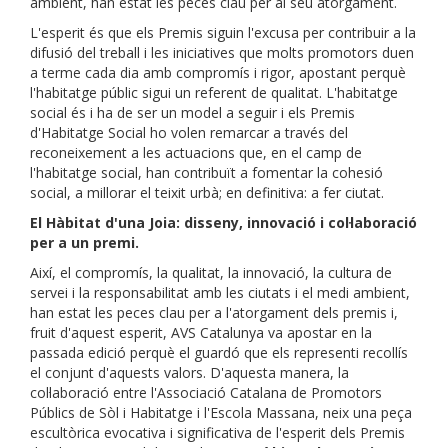
ambient, han estat les peces clau per al seu atorgament.
L'esperit és que els Premis siguin l'excusa per contribuir a la
difusió del treball i les iniciatives que molts promotors duen
a terme cada dia amb compromís i rigor, apostant perquè
l'habitatge públic sigui un referent de qualitat. L'habitatge
social és i ha de ser un model a seguir i els Premis
d'Habitatge Social ho volen remarcar a través del
reconeixement a les actuacions que, en el camp de
l'habitatge social, han contribuït a fomentar la cohesió
social, a millorar el teixit urbà; en definitiva: a fer ciutat.
El Hàbitat d'una Joia: disseny, innovació i col·laboració
per a un premi.
Així, el compromís, la qualitat, la innovació, la cultura de
servei i la responsabilitat amb les ciutats i el medi ambient,
han estat les peces clau per a l'atorgament dels premis i,
fruit d'aquest esperit, AVS Catalunya va apostar en la
passada edició perquè el guardó que els representi recollís
el conjunt d'aquests valors. D'aquesta manera, la
col·laboració entre l'Associació Catalana de Promotors
Públics de Sòl i Habitatge i l'Escola Massana, neix una peça
escultòrica evocativa i significativa de l'esperit dels Premis