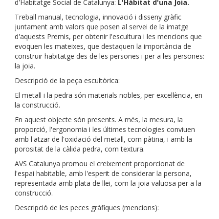
d'Habitatge Social de Catalunya:
L'Hàbitat d'una Joia.
Treball manual, tecnologia, innovació i disseny gràfic
juntament amb valors que posen al servei de la imatge
d'aquests Premis, per obtenir l'escultura i les mencions que
evoquen les mateixes, que destaquen la importància de
construir habitatge des de les persones i per a les persones:
la joia.
Descripció de la peça escultòrica:
El metall i la pedra són materials nobles, per excel·lència, en
la construcció.
En aquest objecte són presents. A més, la mesura, la
proporció, l'ergonomia i les últimes tecnologies conviuen
amb l'atzar de l'oxidació del metall, com pàtina, i amb la
porositat de la càlida pedra, com textura.
AVS Catalunya promou el creixement proporcionat de
l'espai habitable, amb l'esperit de considerar la persona,
representada amb plata de llei, com la joia valuosa per a la
construcció.
Descripció de les peces gràfiques (mencions):