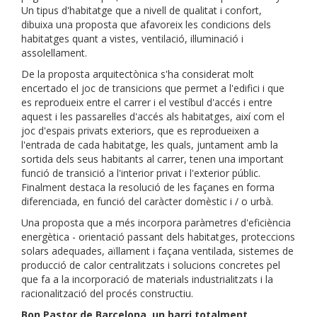
Un tipus d'habitatge que a nivell de qualitat i confort,
dibuixa una proposta que afavoreix les condicions dels
habitatges quant a vistes, ventilació, il·luminació i
assolellament.
De la proposta arquitectònica s'ha considerat molt
encertado el joc de transicions que permet a l'edifici i que
es reprodueix entre el carrer i el vestíbul d'accés i entre
aquest i les passarel·les d'accés als habitatges, així com el
joc d'espais privats exteriors, que es reprodueixen a
l'entrada de cada habitatge, les quals, juntament amb la
sortida dels seus habitants al carrer, tenen una important
funció de transició a l'interior privat i l'exterior públic.
Finalment destaca la resolució de les façanes en forma
diferenciada, en funció del caràcter domèstic i / o urbà.
Una proposta que a més incorpora paràmetres d'eficiència
energètica - orientació passant dels habitatges, proteccions
solars adequades, aïllament i façana ventilada, sistemes de
producció de calor centralitzats i solucions concretes pel
que fa a la incorporació de materials industrialitzats i la
racionalització del procés constructiu.
Bon Pastor de Barcelona, ​​un barri totalment