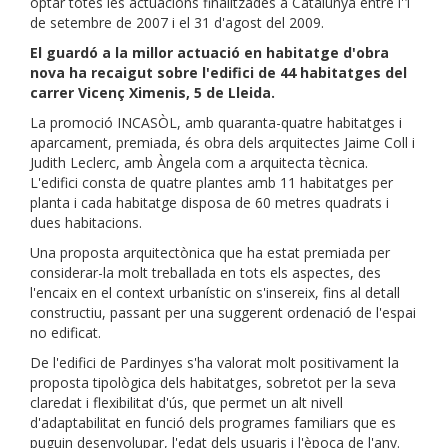
optar totes les actuacions finalitzades a Catalunya entre l'1
de setembre de 2007 i el 31 d'agost del 2009.
El guardó a la millor actuació en habitatge d'obra
nova ha recaigut sobre l'edifici de 44 habitatges del
carrer Vicenç Ximenis, 5 de Lleida.
La promoció INCASÒL, amb quaranta-quatre habitatges i
aparcament, premiada, és obra dels arquitectes Jaime Coll i
Judith Leclerc, amb Àngela com a arquitecta tècnica.
L'edifici consta de quatre plantes amb 11 habitatges per
planta i cada habitatge disposa de 60 metres quadrats i
dues habitacions.
Una proposta arquitectònica que ha estat premiada per
considerar-la molt treballada en tots els aspectes, des
l'encaix en el context urbanístic on s'insereix, fins al detall
constructiu, passant per una suggerent ordenació de l'espai
no edificat.
De l'edifici de Pardinyes s'ha valorat molt positivament la
proposta tipològica dels habitatges, sobretot per la seva
claredat i flexibilitat d'ús, que permet un alt nivell
d'adaptabilitat en funció dels programes familiars que es
puguin desenvolupar, l'edat dels usuaris i l'època de l'any.