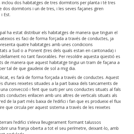
 inclou dos habitatges de tres dormitoris per planta i té tres
e dos dormitoris i un de tres, i les seves façanes giren
i Est.
ipal ha estat distribuir els habitatges de manera que tinguin el
 mateixos es faci de forma forçada a través de conductes, ja
a presenta quatre habitatges amb unes condicions
tats a Sud o a Ponent (tres dels quals estan en cantonada) i
olellament no tant favorables. Per resoldre aquesta qüestió es
s de manera que aquest habitatge tingui un tram de façana a
per tal de que gaudeixi de sol a mig dia.
plicat, es farà de forma forçada a través de conductes. Aquest
és d’unes reixetes situades a la part baixa dels tancaments de
 una convecció i fent que surti per uns conductes situats al fals
ests conductes enllacen amb uns altres de verticals situats als
d de la part més baixa de l’edifici i fan que es produeixi el flux
’aire que circula per aquest sistema a través de les reixetes
soterrani l’edifici s’eleva lleugerament formant talussos
 obrir una franja oberta a tot el seu perímetre, deixant-lo, amb