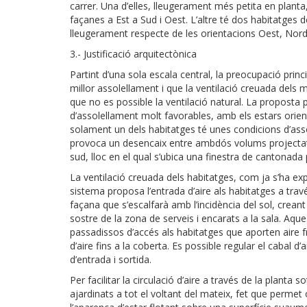
carrer. Una d’elles, lleugerament més petita en planta,
façanes a Est a Sud i Oest. L’altre té dos habitatges d
lleugerament respecte de les orientacions Oest, Nord 
3.- Justificació arquitectònica
Partint d’una sola escala central, la preocupació princ
millor assolellament i que la ventilació creuada dels
que no es possible la ventilació natural. La propost
d’assolellament molt favorables, amb els estars orien
solament un dels habitatges té unes condicions d’ass
provoca un desencaix entre ambdós volums projectat
sud, lloc en el qual s’ubica una finestra de cantonada 
La ventilació creuada dels habitatges, com ja s’ha ex
sistema proposa l’entrada d’aire als habitatges a trav
façana que s’escalfarà amb l’incidència del sol, creant
sostre de la zona de serveis i encarats a la sala. Aqu
passadissos d’accés als habitatges que aporten aire fre
d’aire fins a la coberta. Es possible regular el cabal d
d’entrada i sortida.
Per facilitar la circulació d’aire a través de la planta 
ajardinats a tot el voltant del mateix, fet que permet