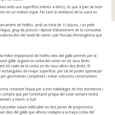
pten amb una superfície inferior a 60m2, és que a part de tenir
ben en un mateix espai. Per tant la ventilació de la cuina es
arcament de l’edifici, amb un total de 15 places, i un petit
d’aigua, grup de pressió i dipòsit d’abastiment de la comunitat.
berta des del nivell de carrer i per l’escala d’emergència que
millor implantació de l’edifici dins del gàlib permès per la
est gàlib segueix la corba del carrer en els seus límits
t els radis de la corba en els seus altres dos límits. El
 rectangulars de major superfície, per tal de poder optimitzar
s per geometries complexes i evitar solucions constructives
rma coherent l’espai per a tres habitatges de tres dormitoris i
n compte que per l’orientació pròpia del solar sempre tindrà
ientats a Nord i a Sud.
 possible volum edificable en dos peces de proporcions
uen dins del gàlib que alhora s’adapta a la traça corba del