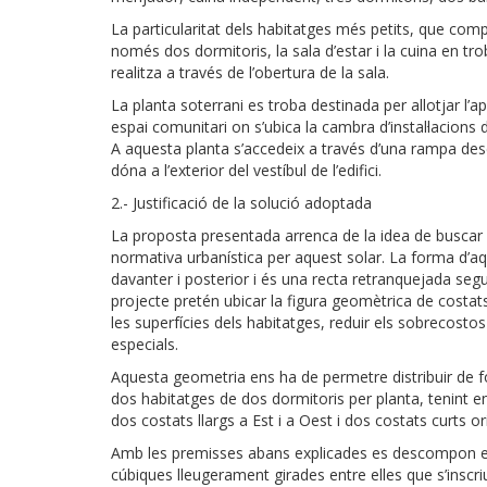
La particularitat dels habitatges més petits, que com
només dos dormitoris, la sala d’estar i la cuina en tro
realitza a través de l’obertura de la sala.
La planta soterrani es troba destinada per allotjar l’ap
espai comunitari on s’ubica la cambra d’instal·lacions 
A aquesta planta s’accedeix a través d’una rampa desco
dóna a l’exterior del vestíbul de l’edifici.
2.- Justificació de la solució adoptada
La proposta presentada arrenca de la idea de buscar la 
normativa urbanística per aquest solar. La forma d’aqu
davanter i posterior i és una recta retranquejada seguin
projecte pretén ubicar la figura geomètrica de costats
les superfícies dels habitatges, reduir els sobrecosto
especials.
Aquesta geometria ens ha de permetre distribuir de fo
dos habitatges de dos dormitoris per planta, tenint e
dos costats llargs a Est i a Oest i dos costats curts or
Amb les premisses abans explicades es descompon el
cúbiques lleugerament girades entre elles que s’inscri