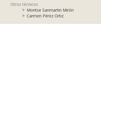
Otros técnicos
Montse Sanmartin Mirón
Carmen Pérez Ortiz