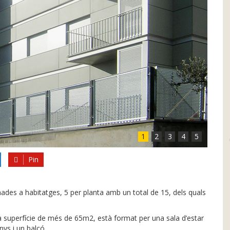
1
2
3
4
5
Pin
inades a habitatges, 5 per planta amb un total de 15, dels quals
 superfície de més de 65m2, està format per una sala d’estar
ys i un balcó.