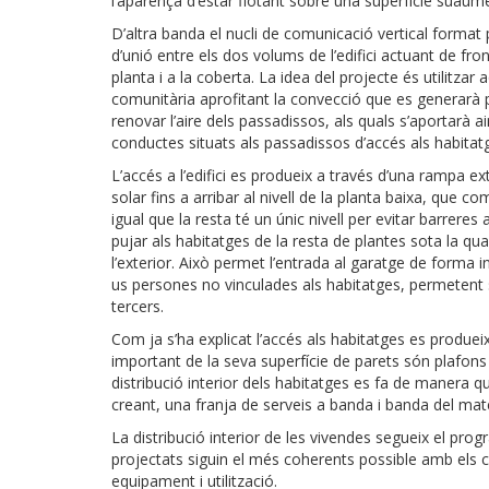
l’aparença d’estar flotant sobre una superfície suaum
D’altra banda el nucli de comunicació vertical format pe
d’unió entre els dos volums de l’edifici actuant de fro
planta i a la coberta. La idea del projecte és utilitza
comunitària aprofitant la convecció que es generarà p
renovar l’aire dels passadissos, als quals s’aportarà 
conductes situats als passadissos d’accés als habitatge
L’accés a l’edifici es produeix a través d’una rampa e
solar fins a arribar al nivell de la planta baixa, que 
igual que la resta té un únic nivell per evitar barreres
pujar als habitatges de la resta de plantes sota la qua
l’exterior. Això permet l’entrada al garatge de forma i
us persones no vinculades als habitatges, permetent s
tercers.
Com ja s’ha explicat l’accés als habitatges es produeix
important de la seva superfície de parets són plafons
distribució interior dels habitatges es fa de manera q
creant, una franja de serveis a banda i banda del mate
La distribució interior de les vivendes segueix el prog
projectats siguin el més coherents possible amb els cr
equipament i utilització.