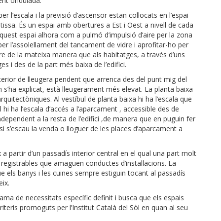
ent ondulada.
r l’escala i la previsió d’ascensor estan col·locats en l’espai
ntissa. És un espai amb obertures a Est i Oest a nivell de cada
r aquest espai alhora com a pulmó d’impulsió d’aire per la zona
er l’assolellament del tancament de vidre i aprofitar-ho per
aire de la mateixa manera que als habitatges, a través d’uns
s i des de la part més baixa de l’edifici.
xterior de lleugera pendent que arrenca des del punt mig del
com s’ha explicat, està lleugerament més elevat. La planta baixa
 arquitectòniques. Al vestíbul de planta baixa hi ha l’escala que
l hi ha l’escala d’accés a l’aparcament , accessible des de
ndependent a la resta de l’edifici ,de manera que en puguin fer
i s’escau la venda o lloguer de les places d’aparcament a
 a partir d’un passadís interior central en el qual una part molt
 registrables que amaguen conductes d’instal·lacions. La
ue els banys i les cuines sempre estiguin tocant al passadís
ix.
rama de necessitats específic definit i busca que els espais
iteris promoguts per l’Institut Català del Sòl en quan al seu