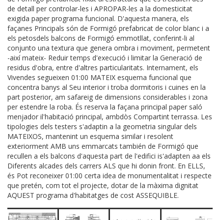
de detall per controlar-les i APROPAR-les a la domesticitat
exigida paper programa funcional. D'aquesta manera, els
façanes Principals són de Formigó prefabricat de color blanc i a
els petosdels balcons de Formigó emmotllat, conferint-li al
conjunto una textura que genera ombra i moviment, permetent
-així mateix- Reduir temps d'execució i limitar la Generació de
residus d'obra, entre d'altres particularitats. Internament, els
Vivendes segueixen 01:00 MATEIX esquema funcional que
concentra banys al Seu interior i troba dormitoris i cuines en la
part posterior, am safareig de dimensions considerables i zona
per estendre la roba. És reserva la façana principal paper saló
menjador il'habitació principal, ambdòs Compartint terrassa. Les
tipologies dels testers s'adaptin a la geometria singular dels
MATEIXOS, mantenint un esquema similar i resolent
exteriorment AMB uns emmarcats también de Formigó que
recullen a els balcons d'aquesta part de l'edifici is'adapten aa els
Diferents alcades dels carrers ALS que hi donin front. En ELLS,
és Pot reconeixer 01:00 certa idea de monumentalitat i respecte
que pretén, com tot el projecte, dotar de la màxima dignitat
AQUEST programa d'habitatges de cost ASSEQUIBLE.