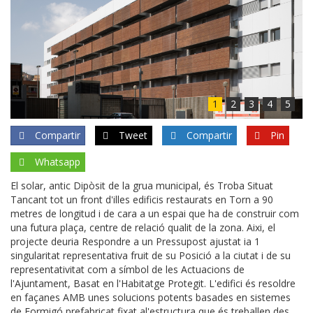
1
2
3
4
5
Compartir
Tweet
Compartir
Pin
Whatsapp
El solar, antic Dipòsit de la grua municipal, és Troba Situat
Tancant tot un front d'illes edificis restaurats en Torn a 90
metres de longitud i de cara a un espai que ha de construir com
una futura plaça, centre de relació qualit de la zona. Aixi, el
projecte deuria Respondre a un Pressupost ajustat ia 1
singularitat representativa fruit de su Posició a la ciutat i de su
representativitat com a símbol de les Actuacions de
l'Ajuntament, Basat en l'Habitatge Protegit. L'edifici és resoldre
en façanes AMB unes solucions potents basades en sistemes
de Formigó prefabricat fixat al'estructura que és treballen des