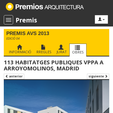
Premis
Toggle navigation
PREMIS AVS 2013
EDICIÓ 04
INFORMACIÓ
RREGLES
JURAT
OBRES
113 HABITATGES PUBLIQUES VPPA A
ARROYOMOLINOS, MADRID
siguiente
anterior