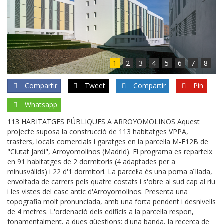
1
2
3
4
5
6
7
8
Compartir
Tweet
Compartir
Pin
Whatsapp
113 HABITATGES PÚBLIQUES A ARROYOMOLINOS Aquest
projecte suposa la construcció de 113 habitatges VPPA,
trasters, locals comercials i garatges en la parcel·la M-E12B de
"Ciutat Jardí", Arroyomolinos (Madrid). El programa es reparteix
en 91 habitatges de 2 dormitoris (4 adaptades per a
minusvàlids) i 22 d'1 dormitori. La parcel·la és una poma aïllada,
envoltada de carrers pels quatre costats i s'obre al sud cap al riu
i les vistes del casc antic d'Arroyomolinos. Presenta una
topografia molt pronunciada, amb una forta pendent i desnivells
de 4 metres. L'ordenació dels edificis a la parcel·la respon,
fonamentalment, a dues qüestions: d'una banda, la recerca de