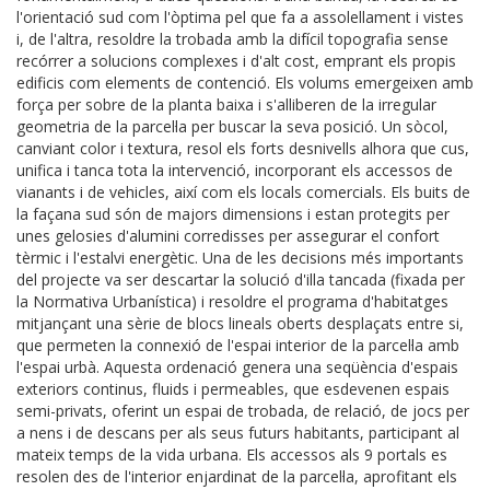
l'orientació sud com l'òptima pel que fa a assolellament i vistes
i, de l'altra, resoldre la trobada amb la difícil topografia sense
recórrer a solucions complexes i d'alt cost, emprant els propis
edificis com elements de contenció. Els volums emergeixen amb
força per sobre de la planta baixa i s'alliberen de la irregular
geometria de la parcel·la per buscar la seva posició. Un sòcol,
canviant color i textura, resol els forts desnivells alhora que cus,
unifica i tanca tota la intervenció, incorporant els accessos de
vianants i de vehicles, així com els locals comercials. Els buits de
la façana sud són de majors dimensions i estan protegits per
unes gelosies d'alumini corredisses per assegurar el confort
tèrmic i l'estalvi energètic. Una de les decisions més importants
del projecte va ser descartar la solució d'illa tancada (fixada per
la Normativa Urbanística) i resoldre el programa d'habitatges
mitjançant una sèrie de blocs lineals oberts desplaçats entre si,
que permeten la connexió de l'espai interior de la parcel·la amb
l'espai urbà. Aquesta ordenació genera una seqüència d'espais
exteriors continus, fluids i permeables, que esdevenen espais
semi-privats, oferint un espai de trobada, de relació, de jocs per
a nens i de descans per als seus futurs habitants, participant al
mateix temps de la vida urbana. Els accessos als 9 portals es
resolen des de l'interior enjardinat de la parcel·la, aprofitant els