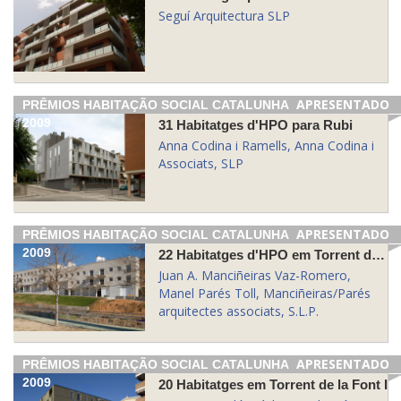
Seguí Arquitectura SLP
APRESENTADO
PRÊMIOS HABITAÇÃO SOCIAL CATALUNHA
2009
31 Habitatges d'HPO para Rubi
Anna Codina i Ramells, Anna Codina i
Associats, SLP
APRESENTADO
PRÊMIOS HABITAÇÃO SOCIAL CATALUNHA
2009
22 Habitatges d'HPO em Torrent de la Font IV, Unidade de Projecte 6 + AA
Juan A. Manciñeiras Vaz-Romero,
Manel Parés Toll, Manciñeiras/Parés
arquitectes associats, S.L.P.
APRESENTADO
PRÊMIOS HABITAÇÃO SOCIAL CATALUNHA
2009
20 Habitatges em Torrent de la Font I