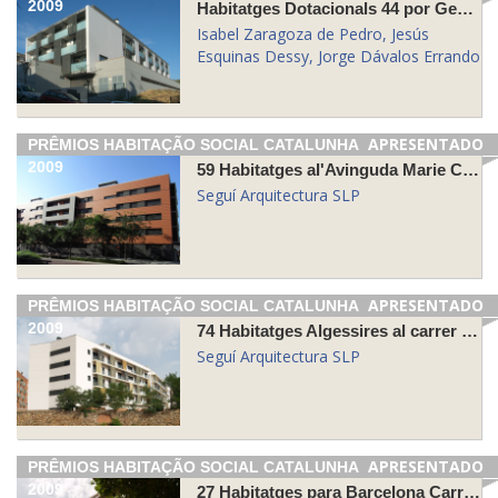
2009
Habitatges Dotacionals 44 por Gent Gran al'Asil de Sant Jaume de Blanes
Isabel Zaragoza de Pedro, Jesús
Esquinas Dessy, Jorge Dávalos Errando
APRESENTADO
PRÊMIOS HABITAÇÃO SOCIAL CATALUNHA
2009
59 Habitatges al'Avinguda Marie Curie de Granollers
Seguí Arquitectura SLP
APRESENTADO
PRÊMIOS HABITAÇÃO SOCIAL CATALUNHA
2009
74 Habitatges Algessires al carrer de Sabadell
Seguí Arquitectura SLP
APRESENTADO
PRÊMIOS HABITAÇÃO SOCIAL CATALUNHA
2009
27 Habitatges para Barcelona Carrer Alfarràs