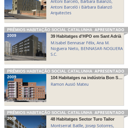
Antoni Barceló, Bàrbara Balanzó,
Antoni Barceló i Bàrbara Balanzó
Arquitectes
APRESENTADO
PRÊMIOS HABITAÇÃO SOCIAL CATALUNHA
2009
39 Habitatges d'HPO em Sant Adrià
M.Isabel Bennasar Félix, Ana M.
Noguera Nieto, BENNASAR-NOGUERA
S.C.
APRESENTADO
PRÊMIOS HABITAÇÃO SOCIAL CATALUNHA
2009
104 Habitatges na indústria Bon Salvador Can Bertrand
Ramon Ausió Mateu
APRESENTADO
PRÊMIOS HABITAÇÃO SOCIAL CATALUNHA
2009
48 Habitatges Sector Turo Tailor
Montserrat Batlle, Josep Sotorres,