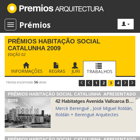
Prémios
Toggle navigation
PRÊMIOS HABITAÇÃO SOCIAL
CATALUNHA 2009
EDIÇÃO 02
INFORMAÇÕES
REGRAS
JÚRI
TRABALHOS
Hemos encontrado
56
obras
1
2
3
4
APRESENTADO
PRÊMIOS HABITAÇÃO SOCIAL CATALUNHA
2009
42 Habitatges Avenida Vallcarca Barcelona
Mercè Berengué , José Miguel Roldán,
Roldán + Berengué Arquitectes
APRESENTADO
PRÊMIOS HABITAÇÃO SOCIAL CATALUNHA