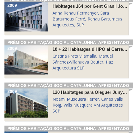
2009
Habitatges 164 por Gent Gran i Joves para Cami Antic Valéncia de Poble Nou, Barcelona
Anna Renau Permanyer, Sara
Bartumeus Ferré, Renau Bartumeus
Arquitectes, SLP
APRESENTADO
PRÊMIOS HABITAÇÃO SOCIAL CATALUNHA
2009
18 + 22 Habitatges d'HPO al Carrer Josep Trueta Santa Cristina d'Aro
Cristina Prats Vilamalla, Manuel
Sánchez-Villanueva Beuter, Haz
Arquitectura SLP
APRESENTADO
PRÊMIOS HABITAÇÃO SOCIAL CATALUNHA
2009
120 Habitatges para Oleguer Junyent d'Esplugues de Llobregat Plaça
Noemi Musquera Ferrer, Carles Valls
Roig, Valls Musquera VM Arquitectes
SCP
APRESENTADO
PRÊMIOS HABITAÇÃO SOCIAL CATALUNHA